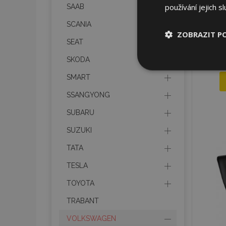
používání jejich s
SAAB
SCANIA
ZOBRAZIT P
SEAT
SKODA
Nezbytně nu
soubory
SMART
SSANGYONG
SUBARU
SUZUKI
Nez
TATA
Nezbytně nutné soubo
TESLA
Webové stránky nelz
TOYOTA
Název
TRABANT
section_data_ids
VOLKSWAGEN