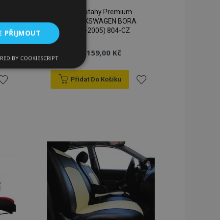
Autopotahy Premium
pro VOLKSWAGEN BORA
(1998-2005) 804-CZ
E PŘIJMOUT
3 159,00 Kč
RED BY COOKIESCRIPT
kční soubory
Přidat Do Košíku
řidat
Přidat
k
k
blíbeným
oblíbeným
bory
 a správa účtu.
 pro zákazníka
ými nakupujícími,
řání, informace o