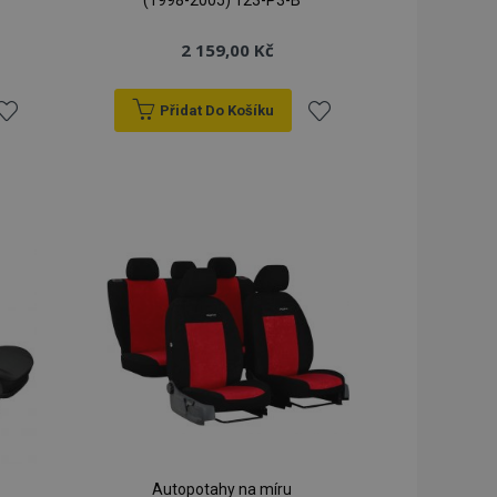
(1998-2005) 123-P3-B
2 159,00 Kč
Přidat Do Košíku
řidat
Přidat
k
k
blíbeným
oblíbeným
Autopotahy na míru