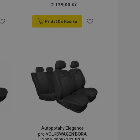
2 139,00 Kč
Přidat Do Košíku
řidat
Přidat
k
k
blíbeným
oblíbeným
Autopotahy Elegance
pro VOLKSWAGEN BORA