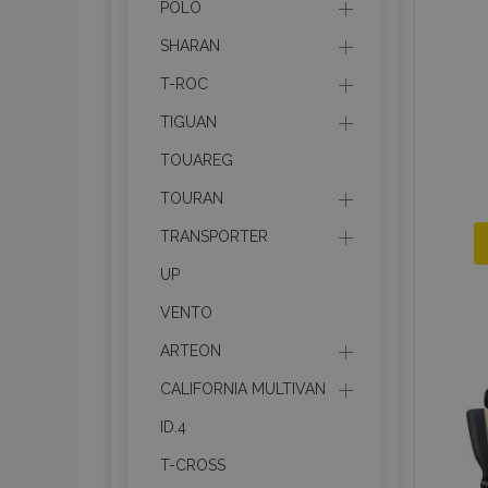
POLO
SHARAN
product_data_sto
T-ROC
recently_viewed_p
TIGUAN
CookieScriptConse
TOUAREG
TOURAN
TRANSPORTER
udid
UP
VENTO
PHPSESSID
ARTEON
CALIFORNIA MULTIVAN
ID.4
T-CROSS
mage-cache-stor