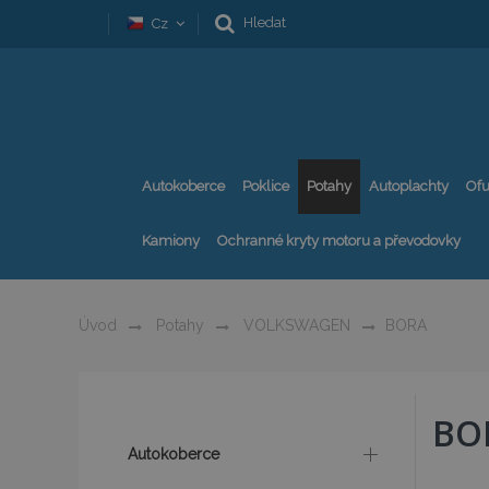
Hledat
Cz
Autokoberce
Poklice
Potahy
Autoplachty
Ofu
Kamiony
Ochranné kryty motoru a převodovky
Úvod
Potahy
VOLKSWAGEN
BORA
BO
Autokoberce