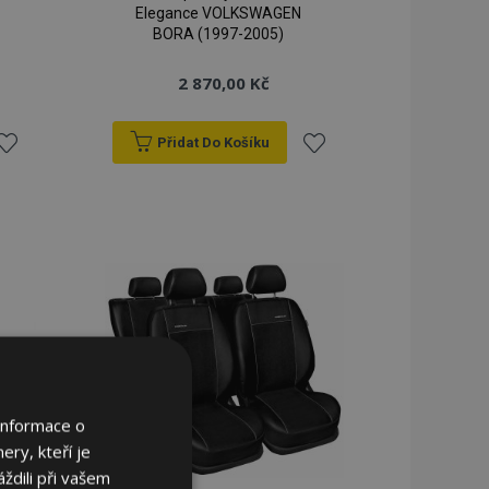
Elegance VOLKSWAGEN
BORA (1997-2005)
2 870,00 Kč
Přidat Do Košíku
řidat
Přidat
k
k
blíbeným
oblíbeným
Informace o
ery, kteří je
ždili při vašem