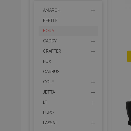
AMAROK
mage-messages
BEETLE
BORA
recently_viewed_p
CADDY
recently_compare
CRAFTER
recently_compare
FOX
GARBUS
X-Magento-Vary
GOLF
JETTA
mage-translation-f
LT
LUPO
mage-cache-sessi
PASSAT