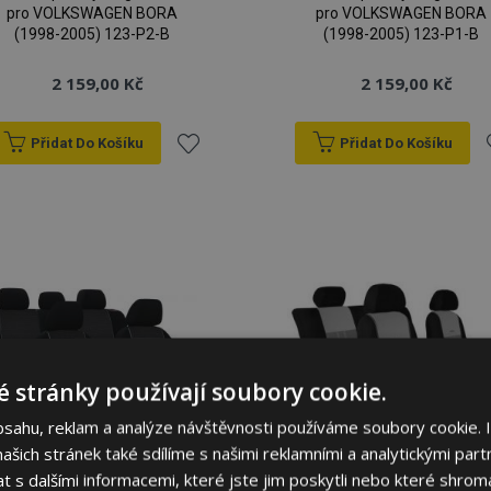
pro VOLKSWAGEN BORA
pro VOLKSWAGEN BORA
(1998-2005) 123-P2-B
(1998-2005) 123-P1-B
2 159,00 Kč
2 159,00 Kč
Přidat Do Košíku
Přidat Do Košíku
Přidat
P
k
oblíbeným
o
 stránky používají soubory cookie.
bsahu, reklam a analýze návštěvnosti používáme soubory cookie. 
šich stránek také sdílíme s našimi reklamními a analytickými partn
s dalšími informacemi, které jste jim poskytli nebo které shromá