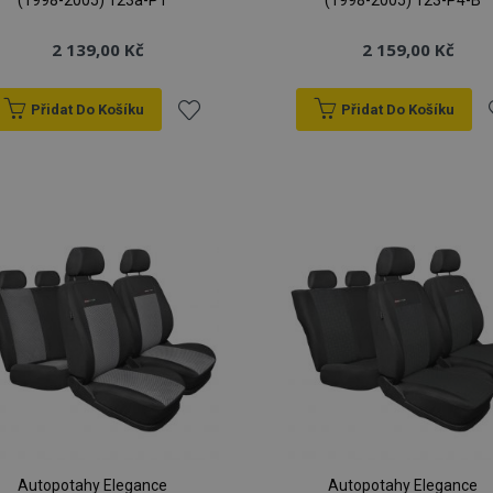
(1998-2005) 123a-P1
(1998-2005) 123-P4-B
2 139,00 Kč
2 159,00 Kč
Přidat Do Košíku
Přidat Do Košíku
Přidat
P
k
oblíbeným
o
Autopotahy Elegance
Autopotahy Elegance