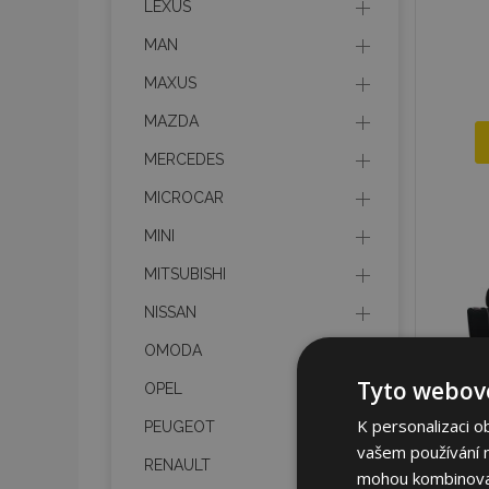
LEXUS
MAN
MAXUS
MAZDA
MERCEDES
MICROCAR
MINI
MITSUBISHI
NISSAN
OMODA
Tyto webové
OPEL
K personalizaci o
PEUGEOT
vašem používání na
RENAULT
mohou kombinovat 