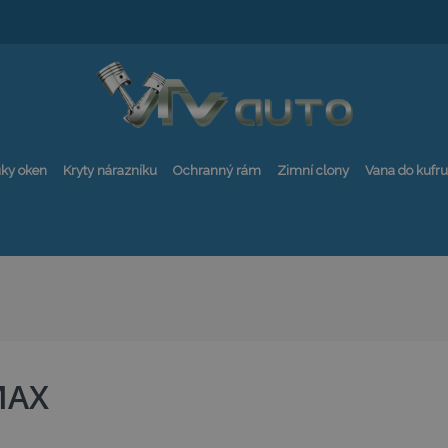
ky oken
Kryty nárazníku
Ochranný rám
Zimní clony
Vana do kufru
MAX