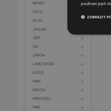
používání jejich s
INFINITI
IVECO
ZOBRAZIT P
ISUZU
JAGUAR
Nezbytně nu
soubory
JEEP
KIA
LANCIA
LAND ROVER
Nez
LEXUS
Nezbytně nutné soubo
MAN
Webové stránky nelz
MAZDA
Název
MERCEDES
section_data_ids
MINI