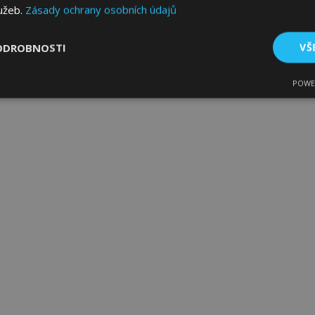
lužeb.
Zásady ochrany osobních údajů
ODROBNOSTI
VŠ
POWE
tné
Výkonové soubory
Soubory cílení
Fun
bytně nutné soubory
Výkonové soubory
Soubory cílení
Funkční sou
ry cookie umožňují základní funkce webových stránek, jako je přihlášení uživatele
e bez nezbytně nutných souborů cookie správně používat.
Poskytovatel
/
Vyprší
Popis
Doména
1 den
Ukládá informace specifické
Adobe Inc.
související s akcemi zahájen
www.vtvauto.cz
jako je zobrazení seznamu p