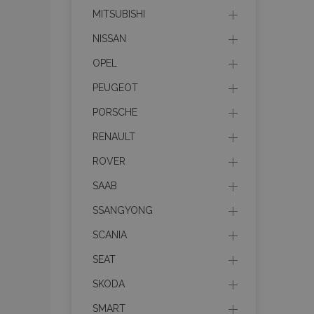
MITSUBISHI
mage-messages
NISSAN
OPEL
recently_viewed_p
PEUGEOT
PORSCHE
recently_compare
RENAULT
recently_compare
ROVER
X-Magento-Vary
SAAB
SSANGYONG
SCANIA
mage-translation-f
SEAT
SKODA
mage-cache-sessi
SMART