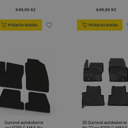
649,00 Kč
649,00 Kč
Přidat Do Košíku
Přidat Do Košíku
Přidat
P
k
oblíbeným
o
Gumové autokoberce
3D Gumové autokoberce