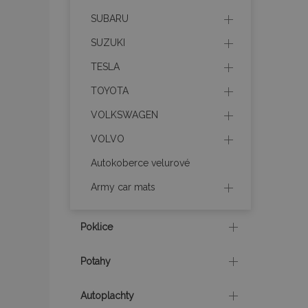
SUBARU
product_data_sto
SUZUKI
TESLA
recently_viewed_p
TOYOTA
CookieScriptConse
VOLKSWAGEN
VOLVO
udid
Autokoberce velurové
Army car mats
PHPSESSID
Poklice
Potahy
mage-cache-stor
Autoplachty