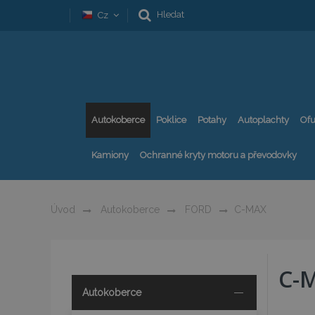
Hledat
Cz
Autokoberce
Poklice
Potahy
Autoplachty
Ofu
Kamiony
Ochranné kryty motoru a převodovky
Úvod
Autokoberce
FORD
C-MAX
C-
Autokoberce