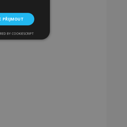
E PŘIJMOUT
RED BY COOKIESCRIPT
kční soubory
bory
 a správa účtu.
 pro zákazníka
ými nakupujícími,
řání, informace o