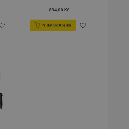
834,00 Kč
Přidat Do Košíku
řidat
Přidat
k
k
blíbeným
oblíbeným