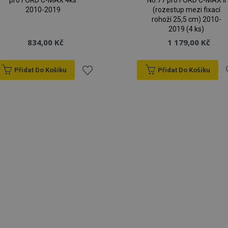
pro FORD C-MAX 4ks
No.77 pro FORD C-MAX II
2010-2019
(rozestup mezi fixací
rohoží 25,5 cm) 2010-
2019 (4 ks)
834,00 Kč
1 179,00 Kč
Přidat Do Košíku
Přidat Do Košíku
Přidat
P
k
oblíbeným
o