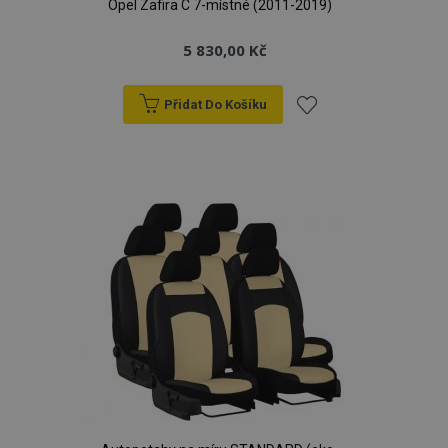
Opel Zafira C 7-místné (2011-2019)
5 830,00 Kč
Přidat Do Košíku
Přidat
k
oblíbeným