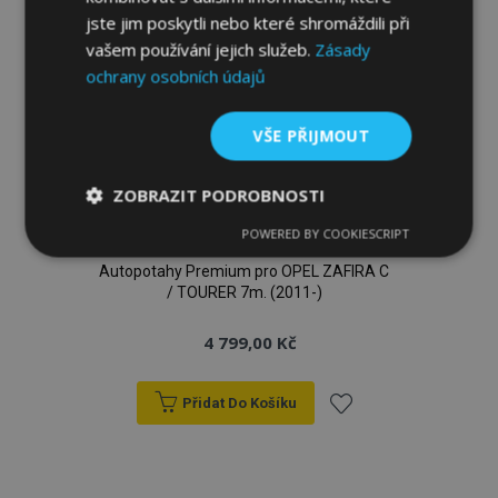
jste jim poskytli nebo které shromáždili při
vašem používání jejich služeb.
Zásady
ochrany osobních údajů
VŠE PŘIJMOUT
ZOBRAZIT PODROBNOSTI
POWERED BY COOKIESCRIPT
Nezbytně
Výkonové
Soubory
nutné
soubory
cílení
Autopotahy Premium pro OPEL ZAFIRA C
soubory
/ TOURER 7m. (2011-)
4 799,00 Kč
Funkční soubory
Přidat Do Košíku
Přidat
k