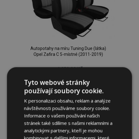
Autopotahy na míru Tuning Due (látka)
Opel Zafira C 5-místné (2011-2019)
4 650,00 Kč
Tyto webové stránky
Přidat Do Košíku
používají soubory cookie.
Přidat
K personalizaci obsahu, reklam a analýze
návštěvnosti používáme soubory cookie.
k
Informace o vašem používání našich
oblíbeným
stránek také sdílíme s našimi reklamními a
analytickými partnery, kteří je mohou
kombinovat s dalšími informacemi, které