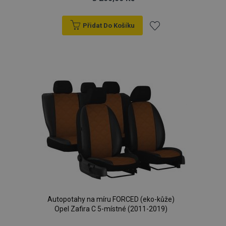
d
www.vtvauto.cz
Přidat Do Košíku
Přidat
k
oblíbeným
udid
.vtvauto.cz
4 tý
d
Autopotahy na míru FORCED (eko-kůže)
PHPSESSID
59 
PHP.net
Opel Zafira C 5-místné (2011-2019)
42 s
.vtvauto.cz