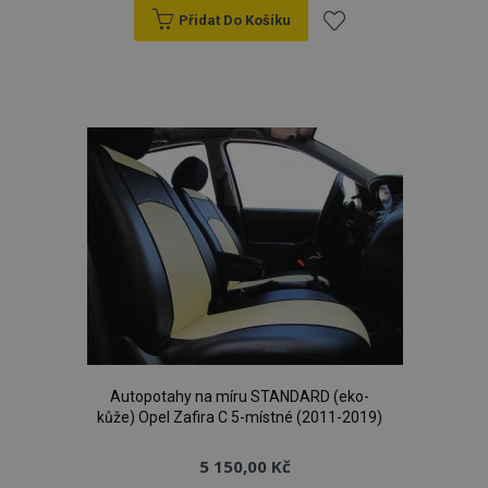
Přidat Do Košíku
X-Magento-Vary
59 
Adobe Inc.
Přidat
59 s
www.vtvauto.cz
k
oblíbeným
mage-translation-file-version
Zav
Adobe Inc.
proh
www.vtvauto.cz
Autopotahy na míru STANDARD (eko-
kůže) Opel Zafira C 5-místné (2011-2019)
5 150,00 Kč
mage-cache-sessid
1 
Adobe Inc.
www.vtvauto.cz