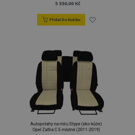
5 550,00 Kč
Přidat Do Košíku
Přidat
k
oblíbeným
mage-cache-storage
1 
Adobe Inc.
www.vtvauto.cz
Autopotahy na míru Stype (eko-kůže)
Opel Zafira C 5-místné (2011-2019)