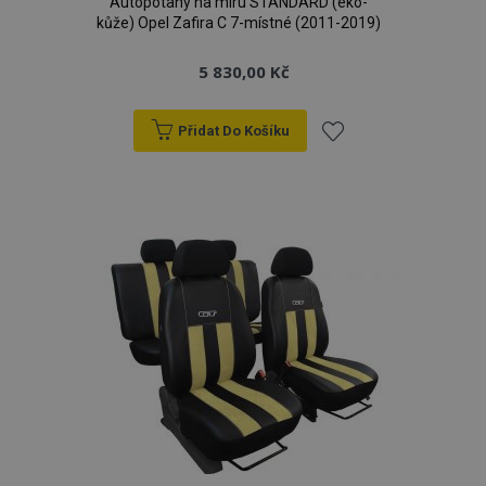
Autopotahy na míru STANDARD (eko-
kůže) Opel Zafira C 7-místné (2011-2019)
5 830,00 Kč
Přidat Do Košíku
Přidat
k
oblíbeným