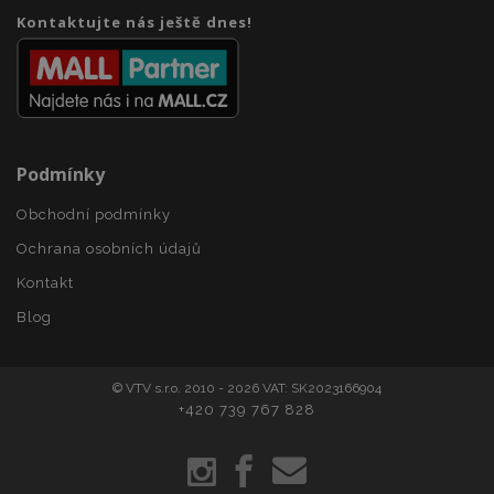
section_data_ids
1 
Adobe Inc.
Kontaktujte nás ještě dnes!
www.vtvauto.cz
Podmínky
Obchodní podmínky
mage-messages
1 
Adobe Inc.
www.vtvauto.cz
Ochrana osobních údajů
Kontakt
Blog
zásadách ochrany soukromí společnosti Google
© VTV s.r.o. 2010 - 2026 VAT: SK2023166904
+420 739 767 828
recently_viewed_product_previous
1 
Adobe Inc.
www.vtvauto.cz