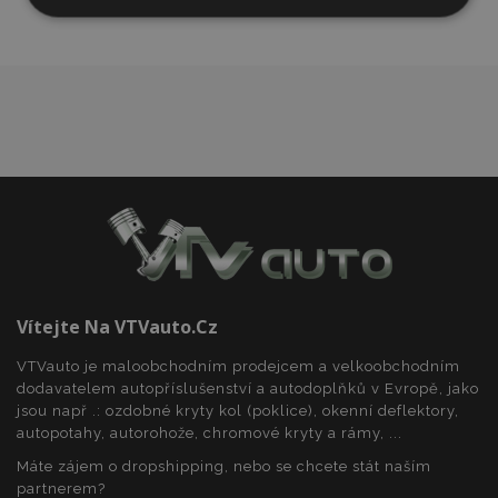
Nezbytně
Výkonové
Soubory
nutné
soubory
cílení
soubory
Funkční soubory
Nezbytně nutné soubory
Výkonové soubory
Soubory cílení
Funkční soubory
Vítejte Na VTVauto.cz
Nezbytně nutné soubory cookie umožňují základní
VTVauto je maloobchodním prodejcem a velkoobchodním
funkce webových stránek, jako je přihlášení
dodavatelem autopříslušenství a autodoplňků v Evropě, jako
uživatele a správa účtu. Webové stránky nelze bez
nezbytně nutných souborů cookie správně
jsou např .: ozdobné kryty kol (poklice), okenní deflektory,
používat.
autopotahy, autorohože, chromové kryty a rámy, ...
Poskytovatel
/
Máte zájem o dropshipping, nebo se chcete stát naším
Název
Vy
Doména
partnerem?