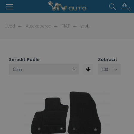
0
Úvod
Autokoberce
FIAT
500L
Seřadit Podle
Zobrazit