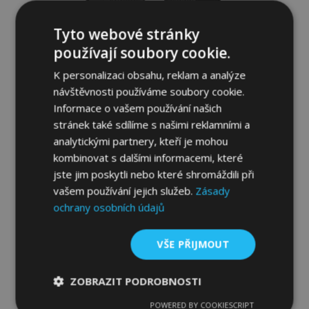
Tyto webové stránky
používají soubory cookie.
K personalizaci obsahu, reklam a analýze
návštěvnosti používáme soubory cookie.
Informace o vašem používání našich
stránek také sdílíme s našimi reklamními a
analytickými partnery, kteří je mohou
3D Gumové autokoberce No.77 pro FIAT
kombinovat s dalšími informacemi, které
500L 2012-up (4 ks)
jste jim poskytli nebo které shromáždili při
1 179,00 Kč
vašem používání jejich služeb.
Zásady
ochrany osobních údajů
Přidat Do Košíku
Přidat
VŠE PŘIJMOUT
k
ZOBRAZIT PODROBNOSTI
oblíbeným
POWERED BY COOKIESCRIPT