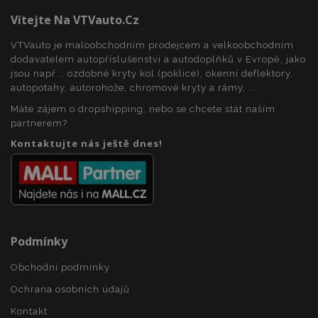
Vítejte Na VTVauto.cz
VTVauto je maloobchodním prodejcem a velkoobchodním
dodavatelem autopříslušenství a autodoplňků v Evropě, jako
jsou např .: ozdobné kryty kol (poklice), okenní deflektory,
autopotahy, autorohože, chromové kryty a rámy, ...
mage-translation-file-version
Zav
Adobe Inc.
proh
www.vtvauto.cz
Máte zájem o dropshipping, nebo se chcete stát naším
partnerem?
Kontaktujte nás ještě dnes!
mage-cache-sessid
1 
Adobe Inc.
www.vtvauto.cz
Podmínky
Obchodní podmínky
Ochrana osobních údajů
Kontakt