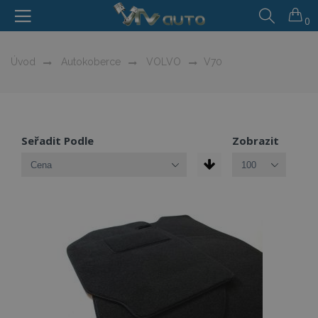
0
Úvod
Autokoberce
VOLVO
V70
Seřadit Podle
Zobrazit