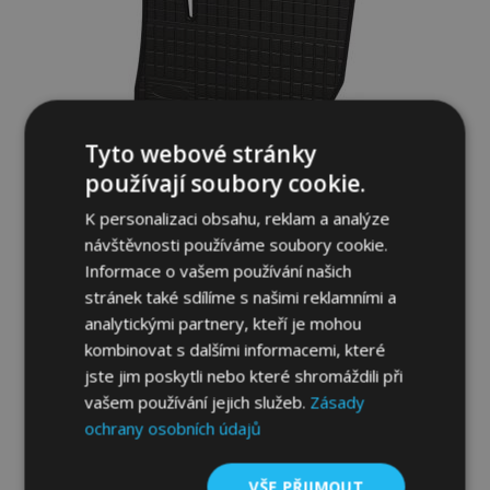
Tyto webové stránky
používají soubory cookie.
K personalizaci obsahu, reklam a analýze
návštěvnosti používáme soubory cookie.
Informace o vašem používání našich
Gumové autokoberce pro VOLVO V70 III
stránek také sdílíme s našimi reklamními a
4ks 2007-2016
analytickými partnery, kteří je mohou
834,00 Kč
kombinovat s dalšími informacemi, které
jste jim poskytli nebo které shromáždili při
Přidat Do Košíku
vašem používání jejich služeb.
Zásady
Přidat
ochrany osobních údajů
k
VŠE PŘIJMOUT