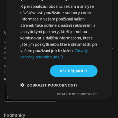
K personalizaci obsahu, reklam a analýze
návštěvnosti používáme soubory cookie.
Informace o vašem používání našich
stránek také sdílíme s našimi reklamními a
analytickými partnery, kteří je mohou
Vítejte Na VTVauto.cz
kombinovat s dalšími informacemi, které
VTVauto je maloobchodním prodejcem a velkoobchodním
jste jim poskytli nebo které shromáždili při
dodavatelem autopříslušenství a autodoplňků v Evropě, jako
vašem používání jejich služeb.
Zásady
jsou např .: ozdobné kryty kol (poklice), okenní deflektory,
ochrany osobních údajů
autopotahy, autorohože, chromové kryty a rámy, ...
Máte zájem o dropshipping, nebo se chcete stát naším
VŠE PŘIJMOUT
partnerem?
Kontaktujte nás ještě dnes!
ZOBRAZIT PODROBNOSTI
POWERED BY COOKIESCRIPT
Nezbytně
Výkonové
Soubory
nutné
soubory
cílení
soubory
Podmínky