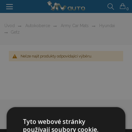
0
Úvod
Autokoberce
Army Car Mats
Hyundai
Getz
Nelze najít produkty odpovídající výběru.
Tyto webové stránky
používají soubory cookie.