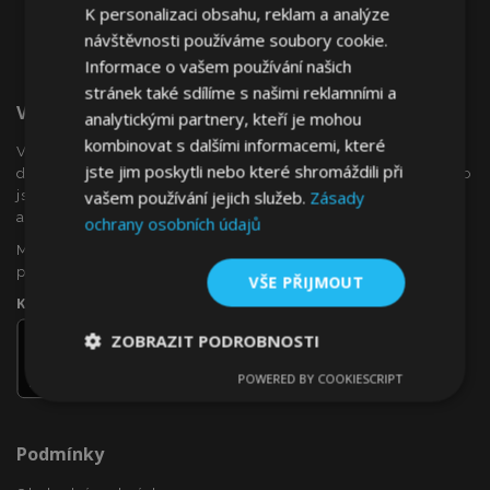
K personalizaci obsahu, reklam a analýze
návštěvnosti používáme soubory cookie.
Informace o vašem používání našich
stránek také sdílíme s našimi reklamními a
Vítejte Na VTVauto.cz
analytickými partnery, kteří je mohou
kombinovat s dalšími informacemi, které
VTVauto je maloobchodním prodejcem a velkoobchodním
jste jim poskytli nebo které shromáždili při
dodavatelem autopříslušenství a autodoplňků v Evropě, jako
vašem používání jejich služeb.
Zásady
jsou např .: ozdobné kryty kol (poklice), okenní deflektory,
autopotahy, autorohože, chromové kryty a rámy, ...
ochrany osobních údajů
Máte zájem o dropshipping, nebo se chcete stát naším
partnerem?
VŠE PŘIJMOUT
Kontaktujte nás ještě dnes!
ZOBRAZIT PODROBNOSTI
POWERED BY COOKIESCRIPT
Nezbytně
Výkonové
Soubory
nutné
soubory
cílení
soubory
Podmínky