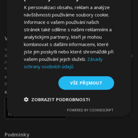
K personalizaci obsahu, reklam a analýze
návštěvnosti používáme soubory cookie.
Informace o vašem používání našich
stránek také sdílíme s našimi reklamními a
analytickými partnery, kteří je mohou
Vítejte Na VTVauto.cz
kombinovat s dalšími informacemi, které
VTVauto je maloobchodním prodejcem a velkoobchodním
jste jim poskytli nebo které shromáždili při
dodavatelem autopříslušenství a autodoplňků v Evropě, jako
vašem používání jejich služeb.
Zásady
jsou např .: ozdobné kryty kol (poklice), okenní deflektory,
ochrany osobních údajů
autopotahy, autorohože, chromové kryty a rámy, ...
Máte zájem o dropshipping, nebo se chcete stát naším
VŠE PŘIJMOUT
partnerem?
Kontaktujte nás ještě dnes!
ZOBRAZIT PODROBNOSTI
POWERED BY COOKIESCRIPT
Nezbytně
Výkonové
Soubory
nutné
soubory
cílení
soubory
Podmínky