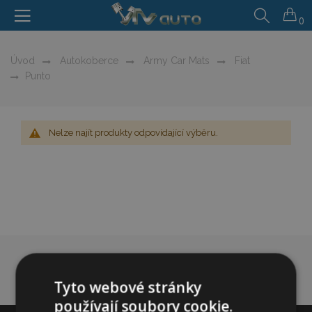
0
Úvod
Autokoberce
Army Car Mats
Fiat
Punto
Nelze najít produkty odpovídající výběru.
Tyto webové stránky
používají soubory cookie.