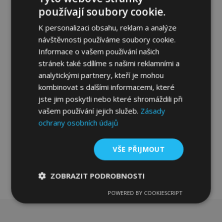
používají soubory cookie.
K personalizaci obsahu, reklam a analýze
návštěvnosti používáme soubory cookie.
Informace o vašem používání našich
Gumové autokoberce MAZDA TRIBUTE
2000-2008
stránek také sdílíme s našimi reklamními a
926,00 Kč
analytickými partnery, kteří je mohou
kombinovat s dalšími informacemi, které
jste jim poskytli nebo které shromáždili při
Přidat Do Košíku
vašem používání jejich služeb.
Zásady
Přidat
ochrany osobních údajů
k
VŠE PŘIJMOUT
oblíbeným
ZOBRAZIT PODROBNOSTI
POWERED BY COOKIESCRIPT
Nezbytně
Výkonové
Soubory
nutné
soubory
cílení
soubory