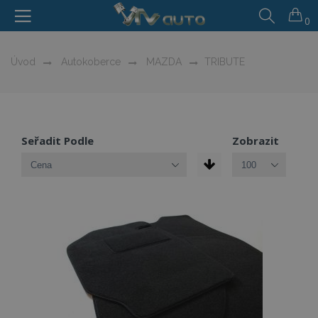
0
Úvod
Autokoberce
MAZDA
TRIBUTE
Seřadit Podle
Zobrazit