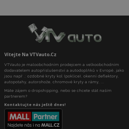
Funkční soubory
Vítejte Na VTVauto.cz
Nezbytně nutné soubory
Výkonové soubory
VTVauto je maloobchodním prodejcem a velkoobchodním
Soubory cílení
Funkční soubory
dodavatelem autopříslušenství a autodoplňků v Evropě, jako
jsou např .: ozdobné kryty kol (poklice), okenní deflektory,
Nezbytně nutné soubory cookie umožňují základní
funkce webových stránek, jako je přihlášení
autopotahy, autorohože, chromové kryty a rámy, ...
uživatele a správa účtu. Webové stránky nelze bez
nezbytně nutných souborů cookie správně
Máte zájem o dropshipping, nebo se chcete stát naším
používat.
partnerem?
Poskytovatel
/
Kontaktujte nás ještě dnes!
Název
Vy
Doména
section_data_ids
1 
Adobe Inc.
www.vtvauto.cz