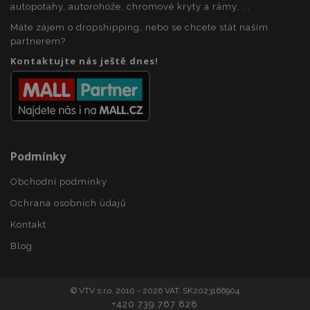
autopotahy, autorohože, chromové kryty a rámy, ...
product_data_storage
1 
Adobe Inc.
www.vtvauto.cz
Máte zájem o dropshipping, nebo se chcete stát naším
partnerem?
Kontaktujte nás ještě dnes!
recently_viewed_product
1 
Adobe Inc.
www.vtvauto.cz
Podmínky
Obchodní podmínky
CookieScriptConsent
4 tý
CookieScript
d
www.vtvauto.cz
Ochrana osobních údajů
Kontakt
Blog
© VTV s.r.o. 2010 - 2026 VAT: SK2023166904
+420 739 767 828