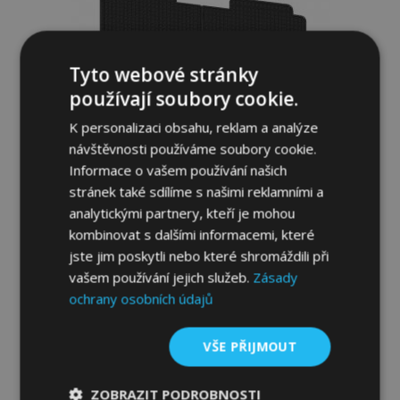
Tyto webové stránky
používají soubory cookie.
Gumové autokoberce pro PEUGEOT
PARTNER I 4ks 1999-2010
K personalizaci obsahu, reklam a analýze
954,00 Kč
návštěvnosti používáme soubory cookie.
Informace o vašem používání našich
Přidat Do Košíku
stránek také sdílíme s našimi reklamními a
analytickými partnery, kteří je mohou
Přidat
kombinovat s dalšími informacemi, které
k
jste jim poskytli nebo které shromáždili při
vašem používání jejich služeb.
Zásady
oblíbeným
ochrany osobních údajů
VŠE PŘIJMOUT
ZOBRAZIT PODROBNOSTI