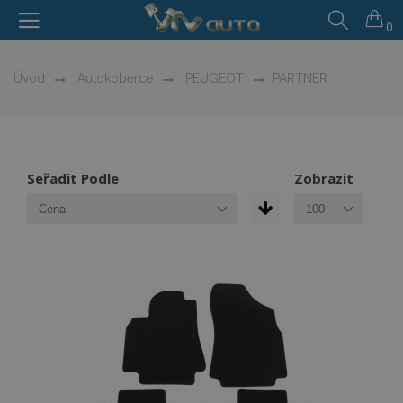
0
Úvod
Autokoberce
PEUGEOT
PARTNER
Seřadit Podle
Zobrazit