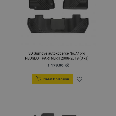
Název
Vy
Doména
section_data_ids
1 
Adobe Inc.
www.vtvauto.cz
3D Gumové autokoberce No.77 pro
PEUGEOT PARTNER II 2008-2019 (3 ks)
mage-messages
1 
Adobe Inc.
1 179,00 Kč
www.vtvauto.cz
Přidat Do Košíku
Přidat
zásadách ochrany soukromí společnosti Google
k
oblíbeným