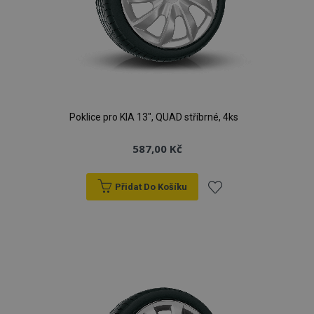
Poklice pro KIA 13", QUAD stříbrné, 4ks
587,00 Kč
Přidat Do Košíku
Přidat
k
oblíbeným