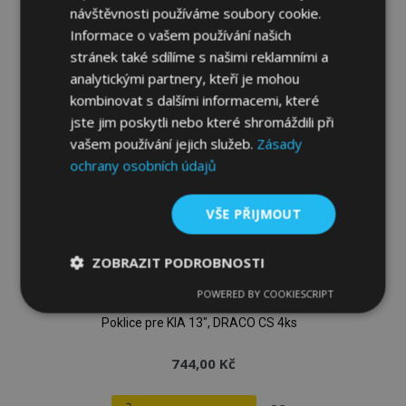
návštěvnosti používáme soubory cookie.
k
Informace o vašem používání našich
oblíbeným
stránek také sdílíme s našimi reklamními a
analytickými partnery, kteří je mohou
kombinovat s dalšími informacemi, které
jste jim poskytli nebo které shromáždili při
vašem používání jejich služeb.
Zásady
ochrany osobních údajů
VŠE PŘIJMOUT
ZOBRAZIT PODROBNOSTI
POWERED BY COOKIESCRIPT
Nezbytně
Výkonové
Soubory
nutné
soubory
cílení
Poklice pre KIA 13", DRACO CS 4ks
soubory
744,00 Kč
Funkční soubory