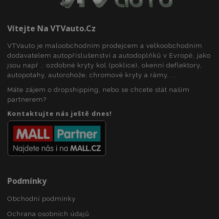
Vítejte Na VTVauto.cz
recently_compared_product_previous
1 
Adobe Inc.
www.vtvauto.cz
VTVauto je maloobchodním prodejcem a velkoobchodním
dodavatelem autopříslušenství a autodoplňků v Evropě, jako
jsou např .: ozdobné kryty kol (poklice), okenní deflektory,
autopotahy, autorohože, chromové kryty a rámy, ...
X-Magento-Vary
59 
Adobe Inc.
59 s
www.vtvauto.cz
Máte zájem o dropshipping, nebo se chcete stát naším
partnerem?
Kontaktujte nás ještě dnes!
Podmínky
mage-translation-file-version
Zav
Adobe Inc.
proh
www.vtvauto.cz
Obchodní podmínky
Ochrana osobních údajů