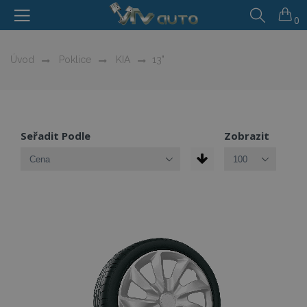
0
Úvod
Poklice
KIA
13"
Seřadit Podle
Zobrazit