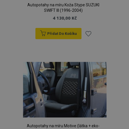
Autopotahy na míru Koža Stype SUZUKI
SWIFT III (1996-2004)
4 130,00 Kč
product_data_storage
1 
Adobe Inc.
www.vtvauto.cz
Přidat Do Košíku
Přidat
k
recently_viewed_product
oblíbeným
1 
Adobe Inc.
www.vtvauto.cz
CookieScriptConsent
4 tý
CookieScript
d
www.vtvauto.cz
Autopotahy na míru Motive (látka + eko-