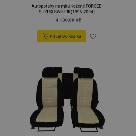
Autopotahy na míru Kožené FORCED
SUZUKI SWIFT III (1996-2004)
4 130,00 Kč
Přidat Do Košíku
Přidat
mage-translation-file-version
Zav
Adobe Inc.
proh
www.vtvauto.cz
k
oblíbeným
mage-cache-sessid
1 
Adobe Inc.
www.vtvauto.cz