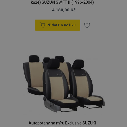
kůže) SUZUKI SWIFT III (1996-2004)
4 180,00 Kč
Přidat Do Košíku
udid
.vtvauto.cz
4 tý
Přidat
d
k
oblíbeným
PHPSESSID
59 
PHP.net
42 s
.vtvauto.cz
Autopotahy na míru Exclusive SUZUKI