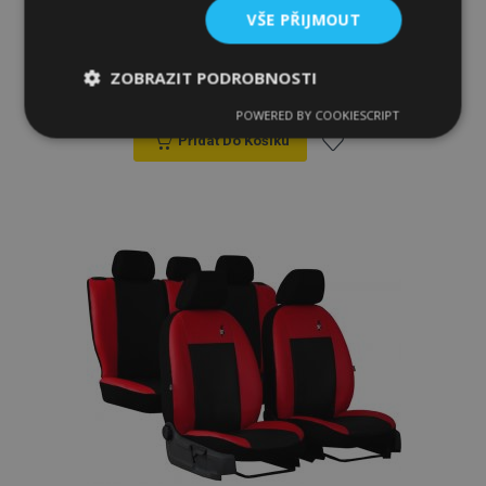
VŠE PŘIJMOUT
Autopotahy na míru Tuning Due SUZUKI
SWIFT III (1996-2004)
ZOBRAZIT PODROBNOSTI
3 210,00 Kč
POWERED BY COOKIESCRIPT
Nezbytně
Výkonové
Soubory
nutné
soubory
cílení
Přidat Do Košíku
soubory
Přidat
k
Funkční soubory
oblíbeným
Nezbytně nutné soubory
Výkonové soubory
Soubory cílení
Funkční soubory
Nezbytně nutné soubory cookie umožňují základní
funkce webových stránek, jako je přihlášení