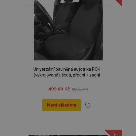
Univerzální bavlněná autotrika POK
(vykrajovaná), šedá, přední + zadní
499,00 Kč
899,00 Kč
Není skladem
Přidat
k
-44%