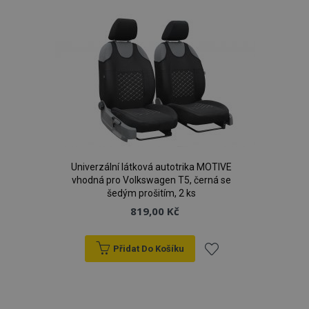
oblíbeným
Univerzální látková autotrika MOTIVE
vhodná pro Volkswagen T5, černá se
šedým prošitím, 2 ks
819,00 Kč
Přidat Do Košíku
Přidat
k