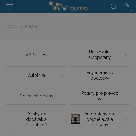
0
Úvod
Potahy
Univerzální
VÝPRODEJ
autopotahy
Ergonomické
Autotrika
podložky
Potahy pro převoz
Ochranné potahy
psa
Potahy do
Autopoťahy pre
dodávek a
obytné autá a
mikrobusů
karavany