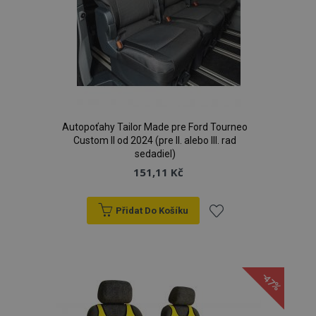
Autopoťahy Tailor Made pre Ford Tourneo
Custom II od 2024 (pre II. alebo III. rad
sedadiel)
151,11 Kč
Přidat Do Košíku
Přidat
k
-47%
oblíbeným