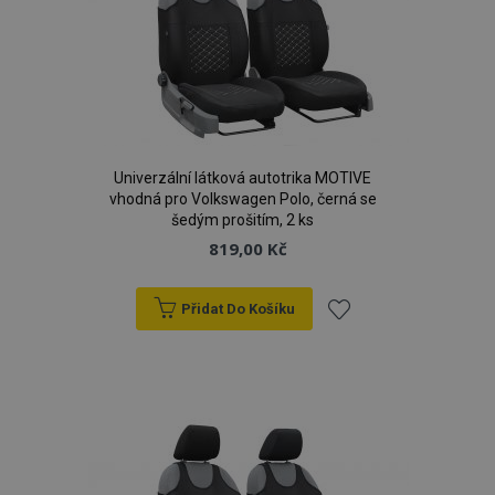
d
www.vtvauto.cz
Univerzální látková autotrika MOTIVE
vhodná pro Volkswagen Polo, černá se
šedým prošitím, 2 ks
udid
.vtvauto.cz
4 tý
819,00 Kč
d
Přidat Do Košíku
Přidat
k
oblíbeným
PHPSESSID
59 
PHP.net
42 s
.vtvauto.cz