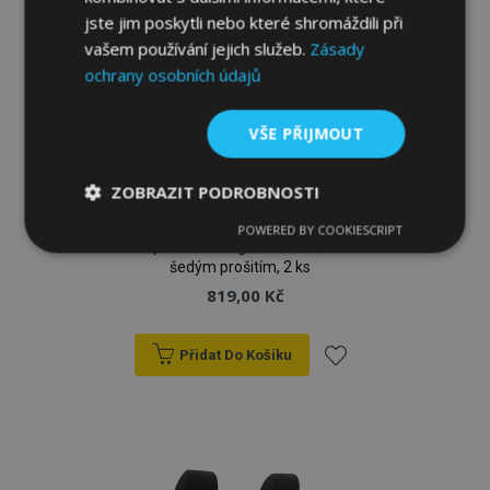
oblíbeným
jste jim poskytli nebo které shromáždili při
vašem používání jejich služeb.
Zásady
ochrany osobních údajů
VŠE PŘIJMOUT
ZOBRAZIT PODROBNOSTI
Univerzální látková autotrika MOTIVE
POWERED BY COOKIESCRIPT
Nezbytně
Výkonové
Soubory
vhodná pro Volkswagen Touran, černá se
nutné
soubory
cílení
šedým prošitím, 2 ks
soubory
819,00 Kč
Přidat Do Košíku
Funkční soubory
Přidat
k
oblíbeným