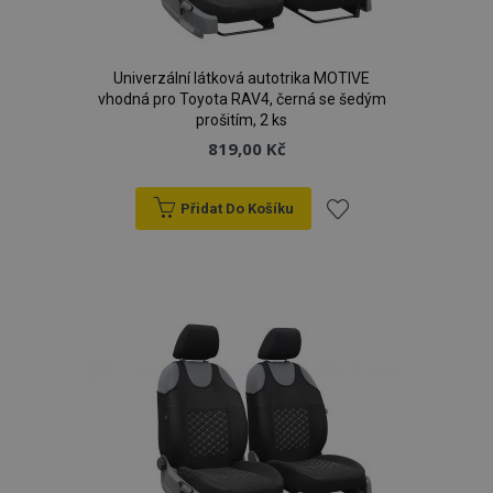
Univerzální látková autotrika MOTIVE
vhodná pro Toyota RAV4, černá se šedým
prošitím, 2 ks
819,00 Kč
Přidat Do Košíku
Přidat
k
oblíbeným