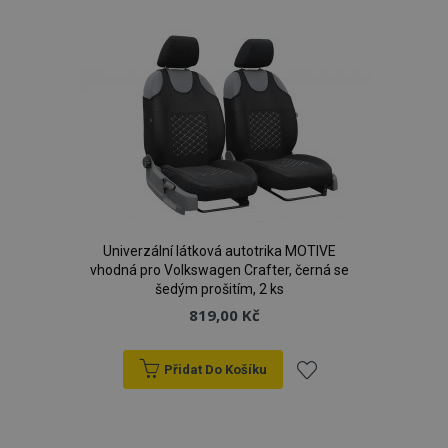
k
oblíbeným
Univerzální látková autotrika MOTIVE
vhodná pro Volkswagen Crafter, černá se
šedým prošitím, 2 ks
819,00 Kč
Přidat Do Košíku
Přidat
k