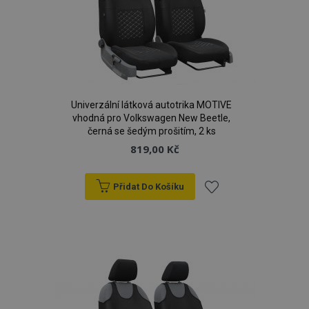
Univerzální látková autotrika MOTIVE
vhodná pro Volkswagen New Beetle,
černá se šedým prošitím, 2 ks
819,00 Kč
Přidat Do Košíku
Přidat
mage-cache-storage
1 
Adobe Inc.
k
www.vtvauto.cz
oblíbeným