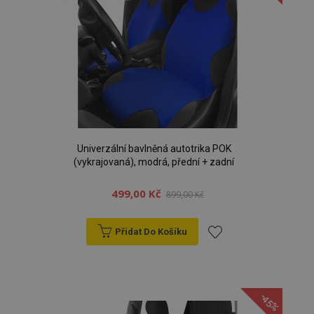
Univerzální bavlněná autotrika POK
(vykrajovaná), modrá, přední + zadní
499,00 Kč
899,00 Kč
Přidat Do Košíku
Přidat
k
-45%
oblíbeným