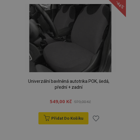
-44%
oblíbeným
Univerzální bavlněná autotrika POK, šedá,
přední + zadní
549,00 Kč
979,00 Kč
Přidat Do Košíku
Přidat