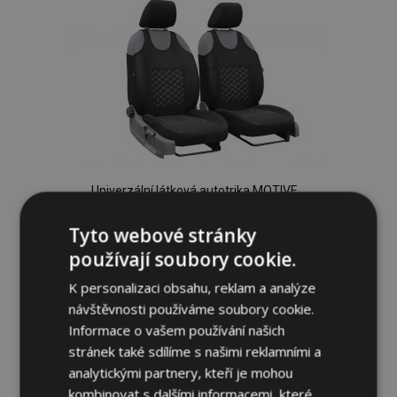
oblíbeným
Univerzální látková autotrika MOTIVE
vhodná pro Volkswagen Amarok, černá se
šedým prošitím, 2 ks
Tyto webové stránky
819,00 Kč
používají soubory cookie.
K personalizaci obsahu, reklam a analýze
Přidat Do Košíku
návštěvnosti používáme soubory cookie.
Přidat
Informace o vašem používání našich
stránek také sdílíme s našimi reklamními a
k
analytickými partnery, kteří je mohou
kombinovat s dalšími informacemi, které