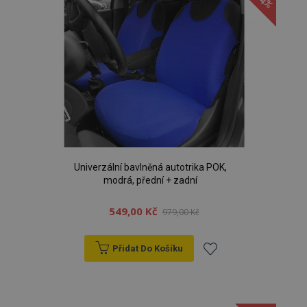
oblíbeným
Univerzální bavlněná autotrika POK,
modrá, přední + zadní
549,00 Kč
979,00 Kč
Přidat Do Košíku
Přidat
k