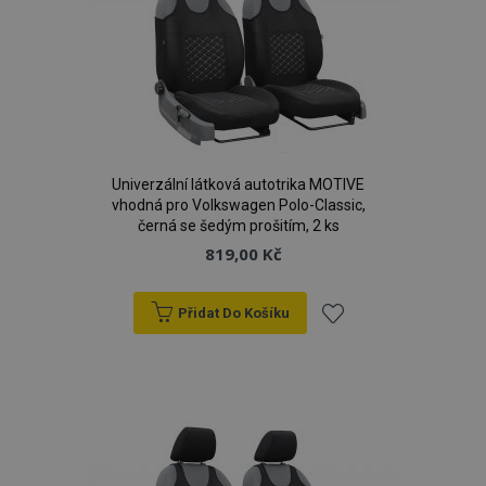
Univerzální látková autotrika MOTIVE
vhodná pro Volkswagen Polo-Classic,
product_data_storage
1 
Adobe Inc.
černá se šedým prošitím, 2 ks
www.vtvauto.cz
819,00 Kč
Přidat Do Košíku
Přidat
recently_viewed_product
1 
Adobe Inc.
www.vtvauto.cz
k
oblíbeným
CookieScriptConsent
4 tý
CookieScript