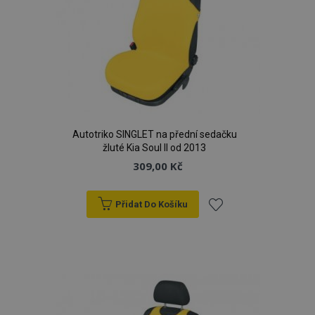
Autotriko SINGLET na přední sedačku
žluté Kia Soul II od 2013
309,00 Kč
Přidat Do Košíku
Přidat
k
oblíbeným