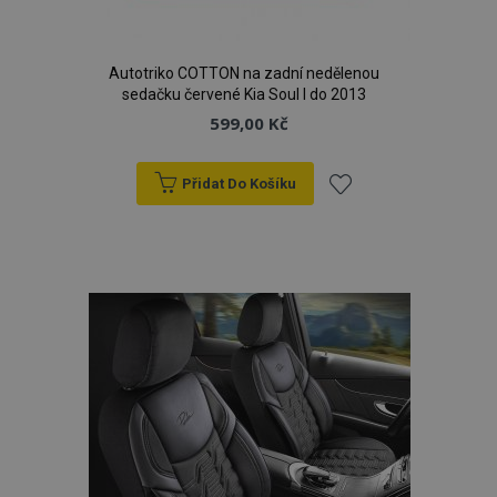
d
www.vtvauto.cz
Autotriko COTTON na zadní nedělenou
sedačku červené Kia Soul I do 2013
599,00 Kč
Přidat Do Košíku
Přidat
udid
.vtvauto.cz
4 tý
d
k
oblíbeným
PHPSESSID
59 
PHP.net
42 s
.vtvauto.cz