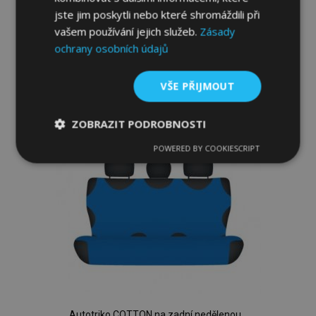
sedačku modré Kia Soul II od 2013
jste jim poskytli nebo které shromáždili při
599,00 Kč
vašem používání jejich služeb.
Zásady
ochrany osobních údajů
Přidat Do Košíku
Přidat
VŠE PŘIJMOUT
k
ZOBRAZIT PODROBNOSTI
oblíbeným
POWERED BY COOKIESCRIPT
Nezbytně
Výkonové
Soubory
nutné
soubory
cílení
soubory
Funkční soubory
Autotriko COTTON na zadní nedělenou