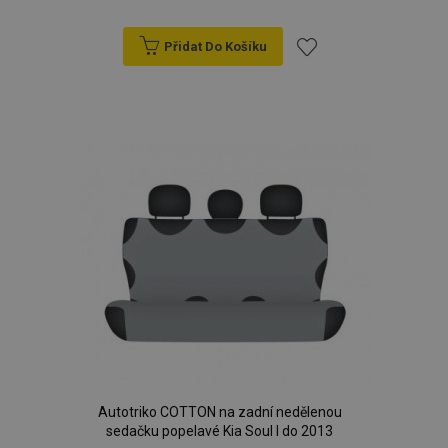
Přidat Do Košíku
Přidat
k
oblíbeným
Autotriko COTTON na zadní nedělenou
sedačku popelavé Kia Soul I do 2013