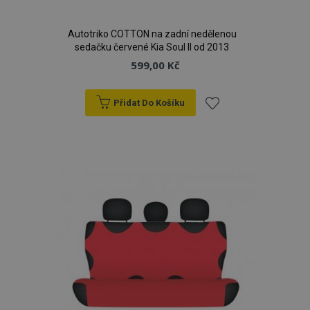
Autotriko COTTON na zadní nedělenou
sedačku červené Kia Soul II od 2013
599,00 Kč
Přidat Do Košíku
Přidat
product_data_storage
1 
Adobe Inc.
www.vtvauto.cz
k
oblíbeným
recently_viewed_product
1 
Adobe Inc.
www.vtvauto.cz
CookieScriptConsent
4 tý
CookieScript