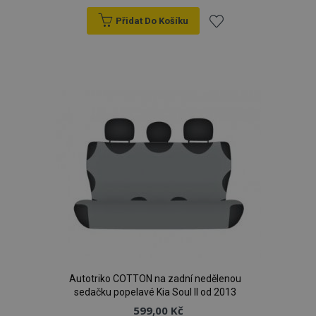
Přidat Do Košíku
Přidat
k
oblíbeným
Autotriko COTTON na zadní nedělenou
sedačku popelavé Kia Soul II od 2013
599,00 Kč