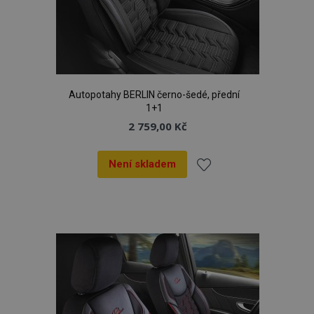
Autopotahy BERLIN černo-šedé, přední
1+1
2 759,00 Kč
Není skladem
Přidat
k
mage-cache-storage
1 
Adobe Inc.
oblíbeným
www.vtvauto.cz