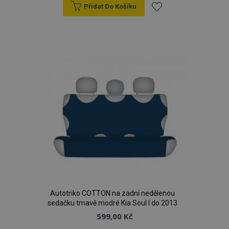
Přidat Do Košíku
Přidat
k
oblíbeným
Autotriko COTTON na zadní nedělenou
sedačku tmavě modré Kia Soul I do 2013
599,00 Kč