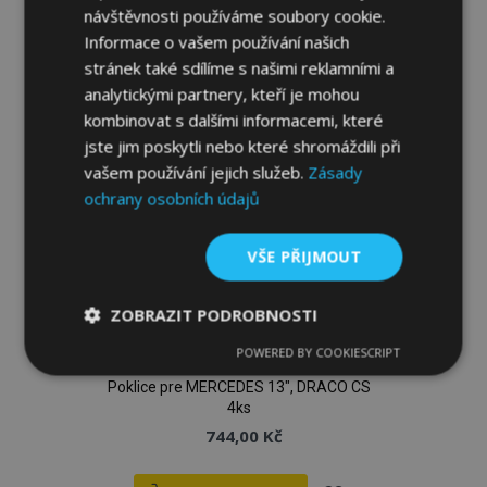
návštěvnosti používáme soubory cookie.
k
Informace o vašem používání našich
oblíbeným
stránek také sdílíme s našimi reklamními a
analytickými partnery, kteří je mohou
kombinovat s dalšími informacemi, které
jste jim poskytli nebo které shromáždili při
vašem používání jejich služeb.
Zásady
ochrany osobních údajů
VŠE PŘIJMOUT
ZOBRAZIT PODROBNOSTI
POWERED BY COOKIESCRIPT
Nezbytně
Výkonové
Soubory
nutné
soubory
cílení
Poklice pre MERCEDES 13", DRACO CS
soubory
4ks
744,00 Kč
Funkční soubory