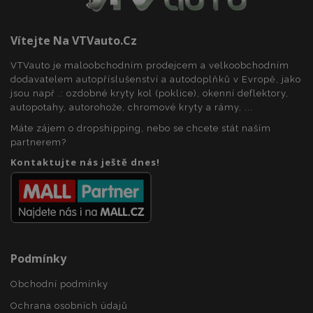
Vítejte Na VTVauto.cz
recently_compared_product_previous
1 
Adobe Inc.
www.vtvauto.cz
VTVauto je maloobchodním prodejcem a velkoobchodním
dodavatelem autopříslušenství a autodoplňků v Evropě, jako
jsou např .: ozdobné kryty kol (poklice), okenní deflektory,
autopotahy, autorohože, chromové kryty a rámy, ...
X-Magento-Vary
59 
Adobe Inc.
59 s
www.vtvauto.cz
Máte zájem o dropshipping, nebo se chcete stát naším
partnerem?
Kontaktujte nás ještě dnes!
Podmínky
mage-translation-file-version
Zav
Adobe Inc.
proh
www.vtvauto.cz
Obchodní podmínky
Ochrana osobních údajů