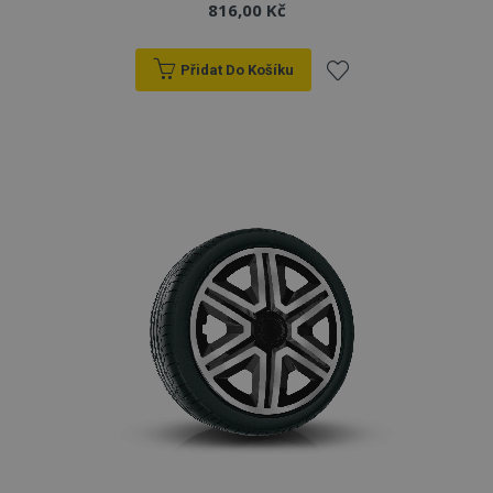
816,00 Kč
Přidat Do Košíku
Přidat
k
oblíbeným