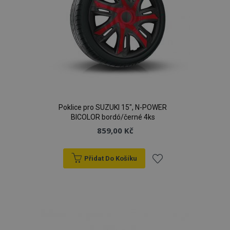
Poklice pro SUZUKI 15", N-POWER
BICOLOR bordó/černé 4ks
859,00 Kč
Přidat Do Košíku
Přidat
k
oblíbeným