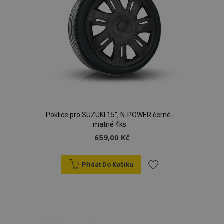
Poklice pro SUZUKI 15", N-POWER černé-
matné 4ks
659,00 Kč
Přidat Do Košíku
Přidat
k
oblíbeným