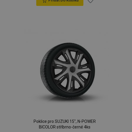
Přidat Do Košíku
Přidat
k
oblíbeným
Poklice pro SUZUKI 15", N-POWER
BICOLOR stříbrno-černé 4ks