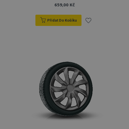
659,00 Kč
Přidat Do Košíku
Přidat
k
oblíbeným