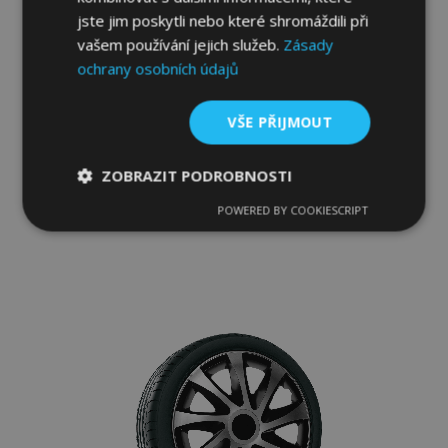
jste jim poskytli nebo které shromáždili při
vašem používání jejich služeb.
Zásady
ochrany osobních údajů
Poklice pro Suzuki 15", Quad bicolor, 4 ks
VŠE PŘIJMOUT
816,00 Kč
ZOBRAZIT PODROBNOSTI
Přidat Do Košíku
POWERED BY COOKIESCRIPT
Nezbytně
Výkonové
Soubory
Přidat
nutné
soubory
cílení
soubory
k
oblíbeným
Funkční soubory