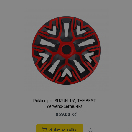
k
oblíbeným
product_data_storage
1 
Adobe Inc.
www.vtvauto.cz
recently_viewed_product
1 
Adobe Inc.
Poklice pro SUZUKI 15", THE BEST
www.vtvauto.cz
červeno-černé, 4ks
859,00 Kč
Přidat Do Košíku
CookieScriptConsent
4 tý
CookieScript