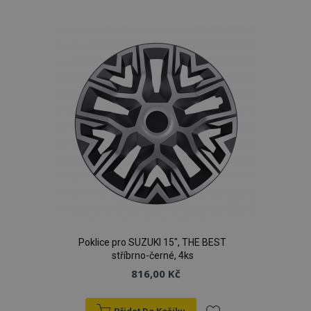
k
oblíbeným
Poklice pro SUZUKI 15", THE BEST
stříbrno-černé, 4ks
816,00 Kč