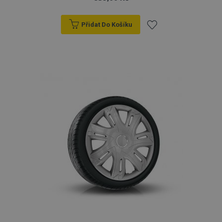
Přidat Do Košíku
Přidat
k
oblíbeným