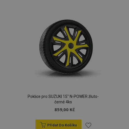
k
oblíbeným
Poklice pro SUZUKI 15" N-POWER žluto-
černé 4ks
859,00 Kč
Přidat Do Košíku