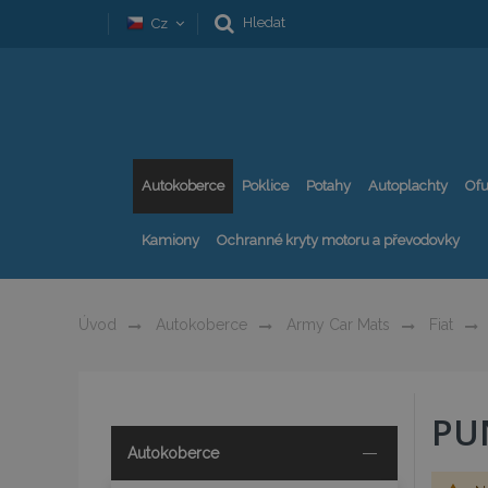
Hledat
Cz
Autokoberce
Poklice
Potahy
Autoplachty
Ofu
Kamiony
Ochranné kryty motoru a převodovky
Úvod
Autokoberce
Army Car Mats
Fiat
PU
Autokoberce