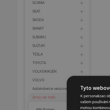
SCANIA
SEAT
SKODA
SMART
SUBARU
SUZUKI
TESLA
TOYOTA
VOLKSWAGEN
VOLVO
Tyto webové
Autokoberce velurové
K personalizaci o
Army car mats
vašem používání na
mohou kombinovat 
Alfa Romeo