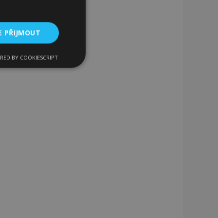
E PŘIJMOUT
RED BY COOKIESCRIPT
kční soubory
bory
 a správa účtu.
 pro zákazníka
ými nakupujícími,
řání, informace o