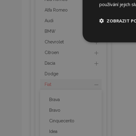
používání jejich s
Alfa Romeo
ZOBRAZIT P
Audi
BMW
Nezbytně nu
Chevrolet
soubory
Citroen
Dacia
Dodge
Fiat
Nez
Nezbytně nutné soubo
Brava
Webové stránky nelz
Bravo
Název
Cinquecento
section_data_ids
Idea