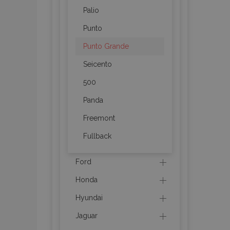
Palio
mage-messages
Punto
Punto Grande
recently_viewed_p
Seicento
500
recently_compare
Panda
recently_compare
Freemont
X-Magento-Vary
Fullback
Ford
mage-translation-f
Honda
Hyundai
mage-cache-sessi
Jaguar