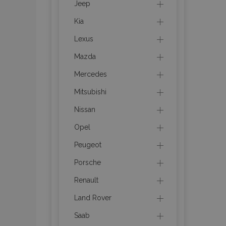
Jeep
Kia
product_data_sto
Lexus
recently_viewed_p
Mazda
CookieScriptConse
Mercedes
Mitsubishi
Nissan
udid
Opel
Peugeot
PHPSESSID
Porsche
Renault
Land Rover
Saab
mage-cache-stor