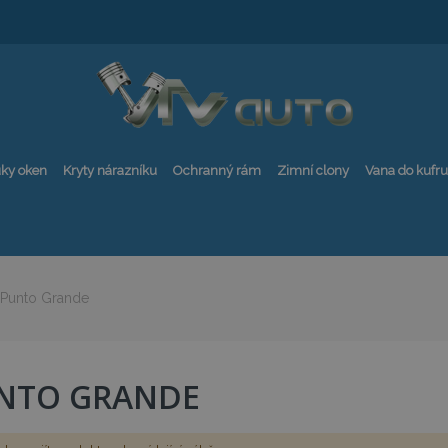
ky oken
Kryty nárazníku
Ochranný rám
Zimní clony
Vana do kufru
Punto Grande
NTO GRANDE