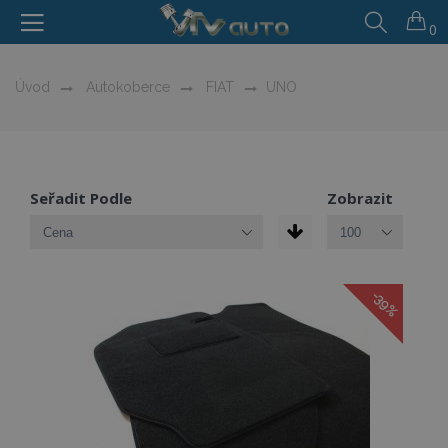
0
Úvod
Autokoberce
FIAT
UNO
Seřadit Podle
Zobrazit
-39%