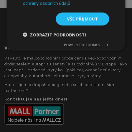
ochrany osobních údajů
VŠE PŘIJMOUT
ZOBRAZIT PODROBNOSTI
POWERED BY COOKIESCRIPT
Vítejte Na VTVauto.cz
Nezbytně
Výkonové
Soubory
nutné
soubory
cílení
soubory
VTVauto je maloobchodním prodejcem a velkoobchodním
dodavatelem autopříslušenství a autodoplňků v Evropě, jako
jsou např .: ozdobné kryty kol (poklice), okenní deflektory,
autopotahy, autorohože, chromové kryty a rámy, ...
Funkční soubory
Máte zájem o dropshipping, nebo se chcete stát naším
partnerem?
Kontaktujte nás ještě dnes!
Nezbytně nutné soubory
Výkonové soubory
Soubory cílení
Funkční soubory