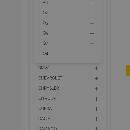
A6
Q2
Q3
Q5
Q7
Q4
BMW
CHEVROLET
CHRYSLER
CITROEN
CUPRA
DACIA
DAEWOO