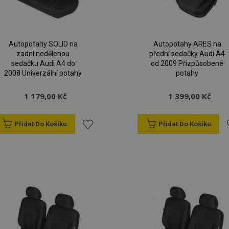
Autopotahy SOLID na
Autopotahy ARES na
zadní nedělenou
přední sedačky Audi A4
sedačku Audi A4 do
od 2009 Přizpůsobené
2008 Univerzální potahy
potahy
1 179,00 Kč
1 399,00 Kč
Přidat Do Košíku
Přidat Do Košíku
Přidat
P
k
oblíbeným
o