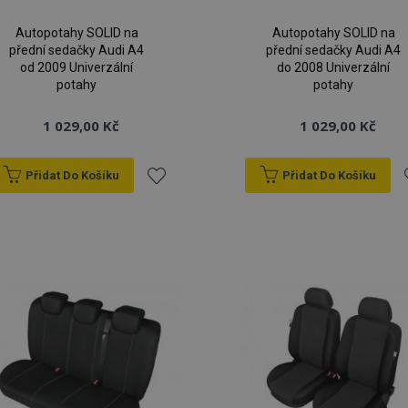
Autopotahy SOLID na
Autopotahy SOLID na
přední sedačky Audi A4
přední sedačky Audi A4
od 2009 Univerzální
do 2008 Univerzální
potahy
potahy
1 029,00 Kč
1 029,00 Kč
Přidat Do Košíku
Přidat Do Košíku
Přidat
P
k
oblíbeným
o