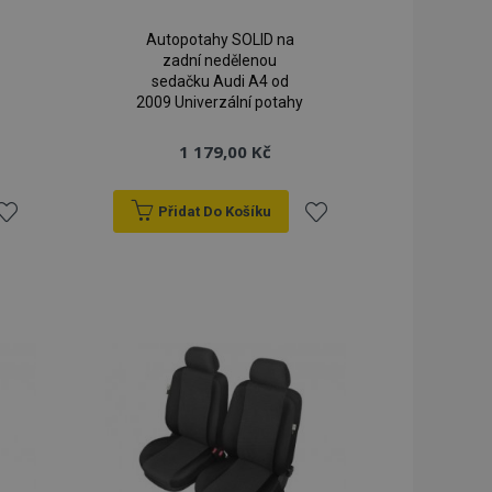
Autopotahy SOLID na
zadní nedělenou
sedačku Audi A4 od
2009 Univerzální potahy
1 179,00 Kč
Přidat Do Košíku
řidat
Přidat
k
k
blíbeným
oblíbeným