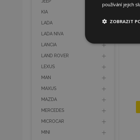
JEEP
používání jejich s
KIA
ZOBRAZIT P
LADA
LADA NIVA
Nezbytně nu
soubory
LANCIA
LAND ROVER
LEXUS
MAN
MAXUS
Nez
MAZDA
Nezbytně nutné soubo
Webové stránky nelz
MERCEDES
Název
MICROCAR
section_data_ids
MINI