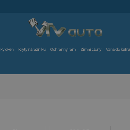
ky oken
Kryty nárazníku
Ochranný rám
Zimní clony
Vana do kufru