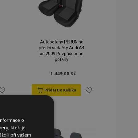
Autopotahy PERUN na
přední sedačky Audi A4
od 2009 Přizpůsobené
potahy
1 449,00 Kč
Přidat Do Košíku
řidat
Přidat
k
k
Informace o
blíbeným
oblíbeným
ery, kteří je
ždili při vašem