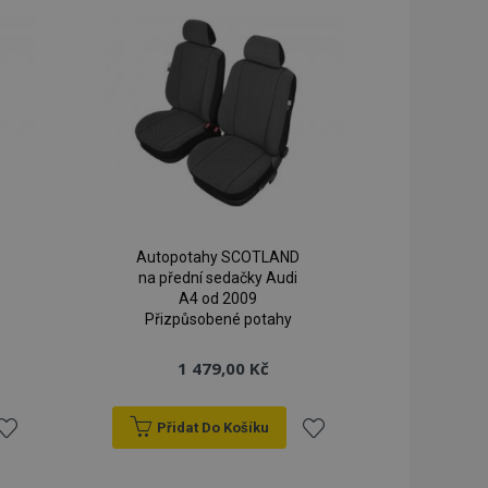
blíbeným
oblíbeným
lší oznámení, která
klad zpráva o
 a různé chybové
vymaže poté, co se
dy prohlížených
ci.
o porovnávaných
orovnávaných
ci.
Autopotahy SCOTLAND
ry používá systém
na přední sedačky Audi
ěny verze stránky
A4 od 2009
žňuje mít v
Přizpůsobené potahy
né stránky, např.
1 479,00 Kč
ním úložišti.
á strategie
 (překlad na straně
Přidat Do Košíku
kie spouští
ezipaměti. Když je
řidat
Přidat
ack-endovou