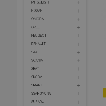
MITSUBISHI
mage-messages
NISSAN
OMODA
OPEL
recently_viewed_p
PEUGEOT
recently_compare
RENAULT
recently_compare
SAAB
X-Magento-Vary
SCANIA
SEAT
SKODA
mage-translation-f
SMART
SSANGYONG
mage-cache-sessi
SUBARU