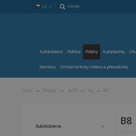
Hledat
Cz
Autokoberce
Poklice
Potahy
Autoplachty
Ofu
Kamiony
Ochranné kryty motoru a převodovky
Úvod
Potahy
AUDI
A4
B8
B8
Autokoberce