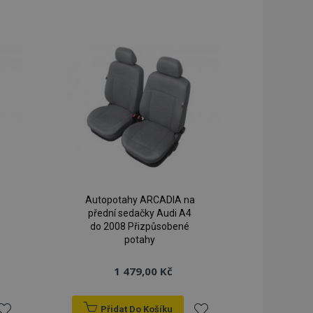
í úložiště a nastaví
k
k
uktová data
blíbeným
oblíbeným
líženými /
dy prohlížených
ci.
 služba Cookie-
předvoleb souhlasu
ů. Je nutné, aby
t.com fungoval
dinečné identifikaci
 k webové stránce,
pšila uživatelskou
Autopotahy ARCADIA na
mi založenými na
přední sedačky Audi A4
ní identifikátor
do 2008 Přizpůsobené
ěnných relací
potahy
 o náhodně
žití může být
e dobrým příkladem
1 479,00 Kč
avu uživatele mezi
ívá k usnadnění
Přidat Do Košíku
ti v prohlížeči,