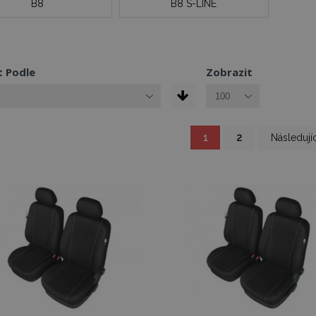
B8
B8 S-LINE
t Podle
Zobrazit
Právě si prohlížíte stránk
Stránka
Stránka
Stránka
1
2
Následujíc