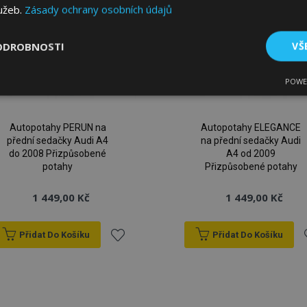
lužeb.
Zásady ochrany osobních údajů
ODROBNOSTI
VŠ
POWE
tné
Výkonové soubory
Soubory cílení
Fun
Autopotahy PERUN na
Autopotahy ELEGANCE
přední sedačky Audi A4
na přední sedačky Audi
do 2008 Přizpůsobené
A4 od 2009
potahy
Přizpůsobené potahy
bytně nutné soubory
Výkonové soubory
Soubory cílení
Funkční sou
1 449,00 Kč
1 449,00 Kč
ry cookie umožňují základní funkce webových stránek, jako je přihlášení uživatele
e bez nezbytně nutných souborů cookie správně používat.
Přidat Do Košíku
Přidat Do Košíku
Poskytovatel
/
Vyprší
Popis
Přidat
P
Doména
1 den
Ukládá informace specifické
Adobe Inc.
k
související s akcemi zahájen
www.vtvauto.cz
jako je zobrazení seznamu p