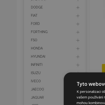
DODGE
FIAT
FORD
FORTHING
FSO
HONDA
HYUNDAI
INFINITI
ISUZU
IVECO
Tyto webové
JAECOO
K personalizaci o
vašem používání na
JAGUAR
mohou kombinovat 