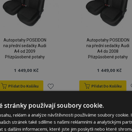
Autopotahy POSEIDON
Autopotahy POSEIDON
na přední sedačky Audi
na přední sedačky Audi
A4 od 2009
A4 do 2008
Přizpůsobené potahy
Přizpůsobené potahy
1 449,00 Kč
1 449,00 Kč
Přidat Do Košíku
Přidat Do Košíku
Přidat
P
 stránky používají soubory cookie.
k
bsahu, reklam a analýze návštěvnosti používáme soubory cookie. 
oblíbeným
o
šich stránek také sdílíme s našimi reklamními a analytickými partn
s dalšími informacemi, které jste jim poskytli nebo které shromá