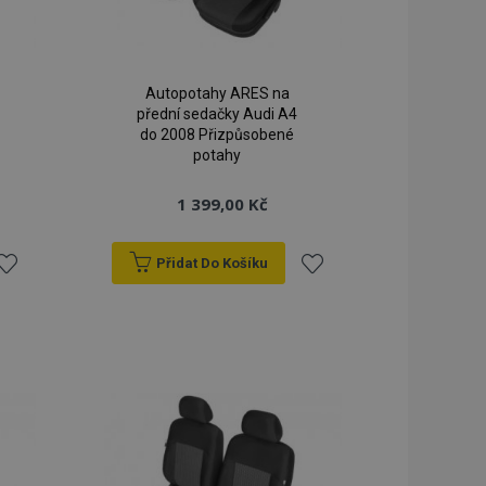
Autopotahy ARES na
přední sedačky Audi A4
do 2008 Přizpůsobené
potahy
1 399,00 Kč
Přidat Do Košíku
řidat
Přidat
k
k
blíbeným
oblíbeným