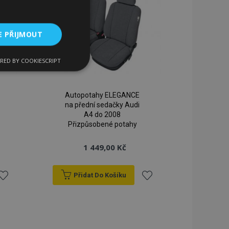
E PŘIJMOUT
RED BY COOKIESCRIPT
kční soubory
Autopotahy ELEGANCE
na přední sedačky Audi
A4 do 2008
Přizpůsobené potahy
bory
1 449,00 Kč
 a správa účtu.
Přidat Do Košíku
řidat
Přidat
 pro zákazníka
k
k
ými nakupujícími,
řání, informace o