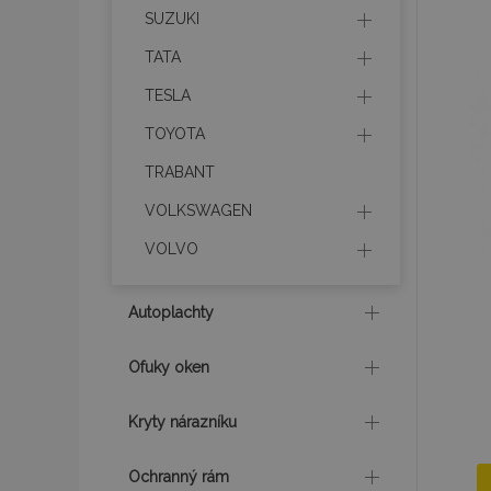
SUZUKI
product_data_sto
TATA
TESLA
recently_viewed_p
TOYOTA
CookieScriptConse
TRABANT
VOLKSWAGEN
VOLVO
udid
Autoplachty
PHPSESSID
Ofuky oken
Kryty nárazníku
mage-cache-stor
Ochranný rám