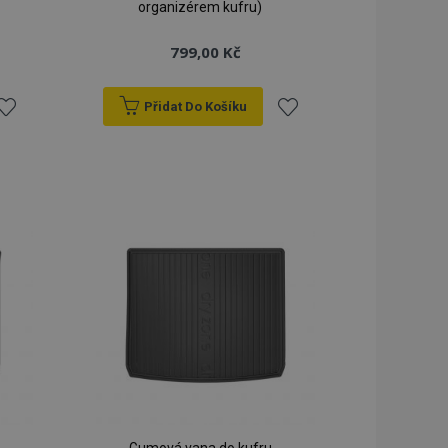
organizérem kufru)
799,00 Kč
Přidat Do Košíku
řidat
Přidat
k
k
blíbeným
oblíbeným