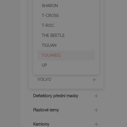
SHARON
mage-translation-f
T-CROSS
T-ROC
mage-cache-sessi
THE BEETLE
TIGUAN
product_data_sto
TOUAREG
UP
recently_viewed_p
VOLVO
CookieScriptConse
Deflektory přední masky
udid
Plastové lemy
Kamiony
PHPSESSID