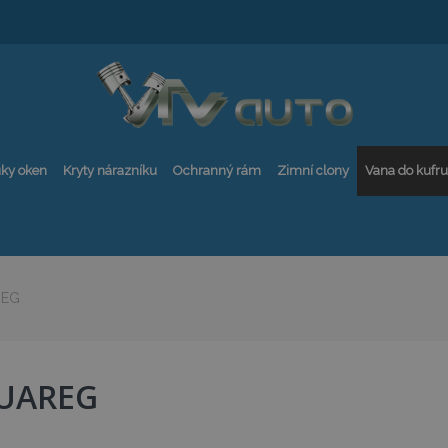
ky oken
Kryty nárazníku
Ochranný rám
Zimní clony
Vana do kufru
REG
UAREG