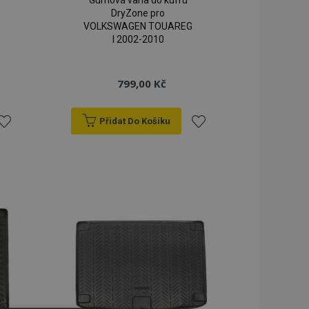
Gumová vana do kufru
DryZone pro
VOLKSWAGEN TOUAREG
I 2002-2010
799,00 Kč
Přidat Do Košíku
řidat
Přidat
k
k
blíbeným
oblíbeným