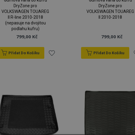
Gumová vana do kufru
Gumová vana do kufru
DryZone pro
DryZone pro
VOLKSWAGEN TOUAREG
VOLKSWAGEN TOUAREG
II R-line 2010-2018
II 2010-2018
(nepasuje na dvojitou
podlahu kufru)
799,00 Kč
799,00 Kč
Přidat Do Košíku
Přidat Do Košíku
Přidat
P
k
oblíbeným
o