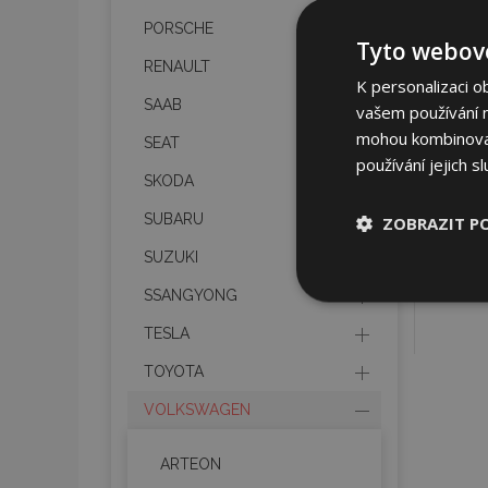
PORSCHE
Tyto webové
RENAULT
K personalizaci o
SAAB
vašem používání na
mohou kombinovat 
SEAT
používání jejich s
SKODA
SUBARU
ZOBRAZIT P
SUZUKI
Nezbytně nu
SSANGYONG
soubory
TESLA
TOYOTA
VOLKSWAGEN
Nez
ARTEON