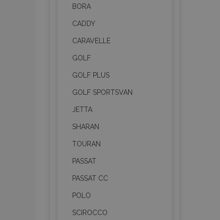
Nezbytně nutné soubo
BORA
Webové stránky nelz
CADDY
Název
CARAVELLE
section_data_ids
GOLF
GOLF PLUS
mage-messages
GOLF SPORTSVAN
JETTA
SHARAN
recently_viewed_p
TOURAN
recently_compare
PASSAT
recently_compare
PASSAT CC
X-Magento-Vary
POLO
SCIROCCO