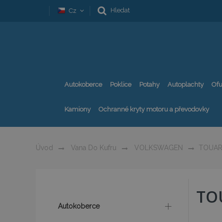
Hledat
Cz
Autokoberce
Poklice
Potahy
Autoplachty
Ofu
Kamiony
Ochranné kryty motoru a převodovky
Úvod
Vana Do Kufru
VOLKSWAGEN
TOUA
TO
Autokoberce