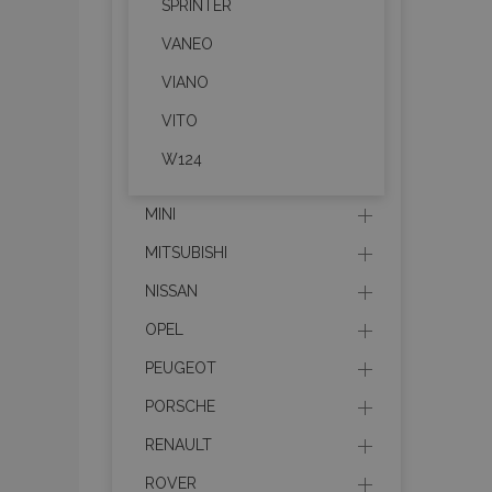
SPRINTER
mage-messages
VANEO
VIANO
VITO
recently_viewed_p
W124
recently_compare
MINI
recently_compare
MITSUBISHI
X-Magento-Vary
NISSAN
OPEL
PEUGEOT
mage-translation-f
PORSCHE
RENAULT
mage-cache-sessi
ROVER