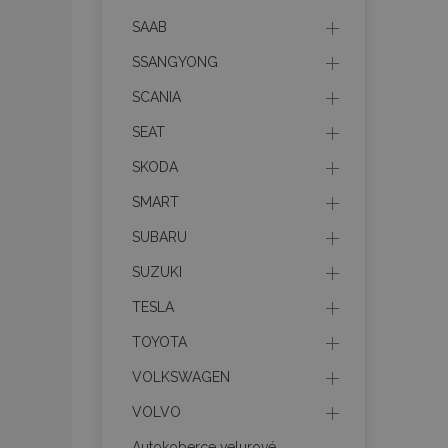
SAAB
product_data_sto
SSANGYONG
SCANIA
recently_viewed_p
SEAT
CookieScriptConse
SKODA
SMART
udid
SUBARU
SUZUKI
PHPSESSID
TESLA
TOYOTA
VOLKSWAGEN
VOLVO
mage-cache-stor
Autokoberce velurové