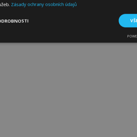
lužeb.
Zásady ochrany osobních údajů
ODROBNOSTI
VŠ
POWE
tné
Výkonové soubory
Soubory cílení
Fun
bytně nutné soubory
Výkonové soubory
Soubory cílení
Funkční sou
ry cookie umožňují základní funkce webových stránek, jako je přihlášení uživatele
e bez nezbytně nutných souborů cookie správně používat.
Poskytovatel
/
Vyprší
Popis
Doména
1 den
Ukládá informace specifické
Adobe Inc.
související s akcemi zahájen
www.vtvauto.cz
jako je zobrazení seznamu p