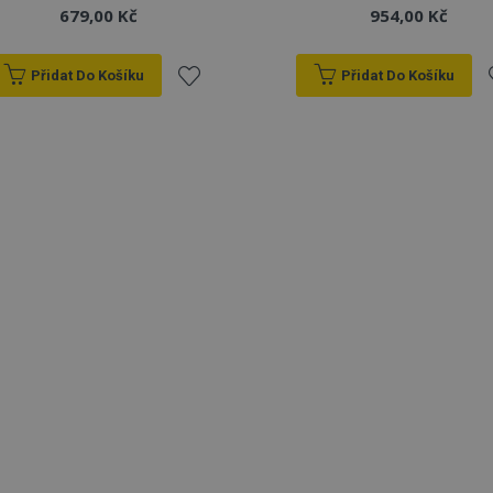
679,00 Kč
954,00 Kč
Přidat Do Košíku
Přidat Do Košíku
Přidat
P
k
oblíbeným
o