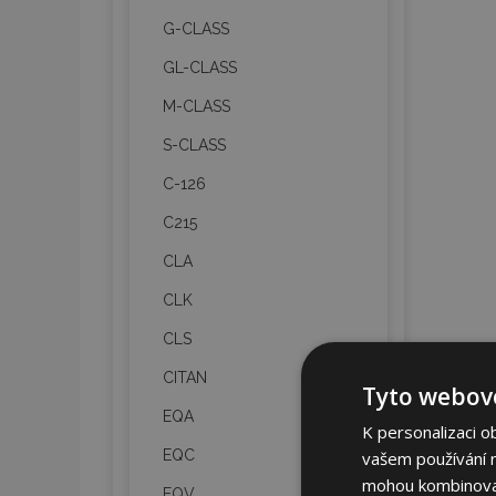
G-CLASS
GL-CLASS
M-CLASS
S-CLASS
C-126
C215
CLA
CLK
CLS
CITAN
Tyto webové
EQA
K personalizaci o
EQC
vašem používání na
mohou kombinovat 
EQV