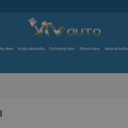
ky oken
Kryty nárazníku
Ochranný rám
Zimní clony
Vana do kufru
B