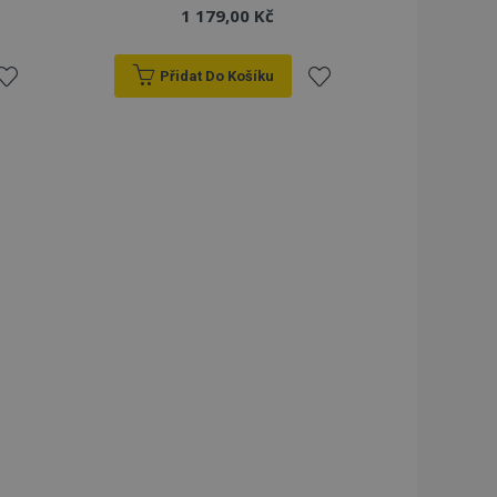
1 179,00 Kč
Přidat Do Košíku
řidat
Přidat
k
k
blíbeným
oblíbeným