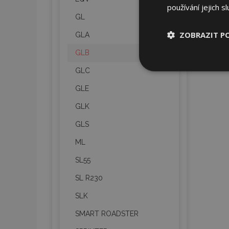
používání jejich s
GL
ZOBRAZIT P
GLA
GLB
Nezbytně nu
GLC
soubory
GLE
GLK
GLS
ML
Nez
SL55
Nezbytně nutné soubo
Webové stránky nelz
SL R230
Název
SLK
section_data_ids
SMART ROADSTER