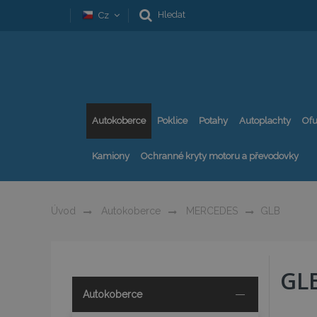
Hledat
Cz
Autokoberce
Poklice
Potahy
Autoplachty
Ofu
Kamiony
Ochranné kryty motoru a převodovky
Úvod
Autokoberce
MERCEDES
GLB
GL
Autokoberce