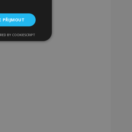
E PŘIJMOUT
RED BY COOKIESCRIPT
kční soubory
bory
 a správa účtu.
 pro zákazníka
ými nakupujícími,
řání, informace o