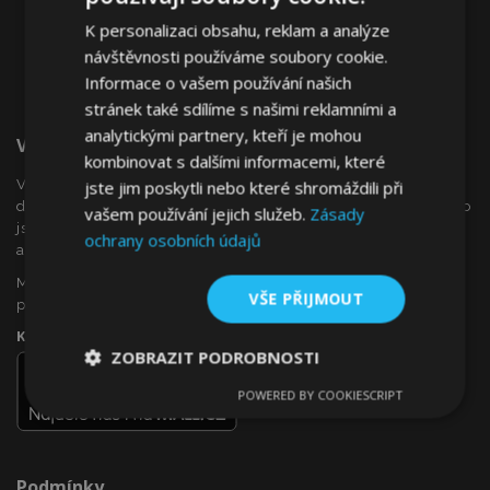
K personalizaci obsahu, reklam a analýze
návštěvnosti používáme soubory cookie.
Informace o vašem používání našich
stránek také sdílíme s našimi reklamními a
analytickými partnery, kteří je mohou
Vítejte Na VTVauto.cz
kombinovat s dalšími informacemi, které
VTVauto je maloobchodním prodejcem a velkoobchodním
jste jim poskytli nebo které shromáždili při
dodavatelem autopříslušenství a autodoplňků v Evropě, jako
vašem používání jejich služeb.
Zásady
jsou např .: ozdobné kryty kol (poklice), okenní deflektory,
ochrany osobních údajů
autopotahy, autorohože, chromové kryty a rámy, ...
Máte zájem o dropshipping, nebo se chcete stát naším
VŠE PŘIJMOUT
partnerem?
Kontaktujte nás ještě dnes!
ZOBRAZIT PODROBNOSTI
POWERED BY COOKIESCRIPT
Nezbytně
Výkonové
Soubory
nutné
soubory
cílení
soubory
Podmínky