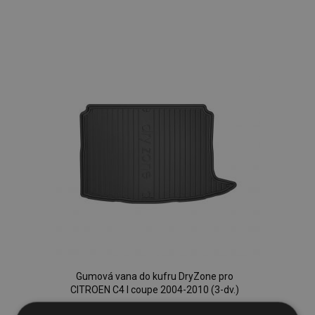
Přidat
k
oblíbeným
Gumová vana do kufru DryZone pro
CITROEN C4 I coupe 2004-2010 (3-dv.)