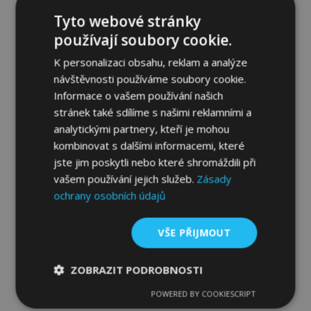
799,00 Kč
Tyto webové stránky
používají soubory cookie.
Přidat Do Košíku
K personalizaci obsahu, reklam a analýze
Přidat
návštěvnosti používáme soubory cookie.
Informace o vašem používání našich
k
stránek také sdílíme s našimi reklamními a
oblíbeným
analytickými partnery, kteří je mohou
kombinovat s dalšími informacemi, které
jste jim poskytli nebo které shromáždili při
vašem používání jejich služeb.
Zásady
ochrany osobních údajů
VŠE PŘIJMOUT
ZOBRAZIT PODROBNOSTI
Plastová vana do kufru pro CITROEN C4
POWERED BY COOKIESCRIPT
Htb 3/5dv. 2004
Nezbytně
Výkonové
Soubory