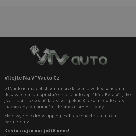
recently_viewed_product
1 
Adobe Inc.
www.vtvauto.cz
CookieScriptConsent
4 tý
CookieScript
d
www.vtvauto.cz
Vítejte Na VTVauto.cz
VTVauto je maloobchodním prodejcem a velkoobchodním
dodavatelem autopříslušenství a autodoplňků v Evropě, jako
jsou např .: ozdobné kryty kol (poklice), okenní deflektory,
autopotahy, autorohože, chromové kryty a rámy, ...
Máte zájem o dropshipping, nebo se chcete stát naším
partnerem?
Kontaktujte nás ještě dnes!
udid
.vtvauto.cz
4 tý