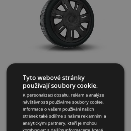
Poklice pro ALFA ROMEO 15", N-POWER
Tyto webové stránky
černé-matné 4ks
659,00 Kč
používají soubory cookie.
K personalizaci obsahu, reklam a analýze
Přidat Do Košíku
návštěvnosti používáme soubory cookie.
Informace o vašem používání našich
Přidat
stránek také sdílíme s našimi reklamními a
k
analytickými partnery, kteří je mohou
kombinovat s dalšími informacemi, které