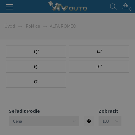
0
Úvod
Poklice
ALFA ROMEO
13"
14"
15"
16"
17"
Seřadit Podle
Zobrazit