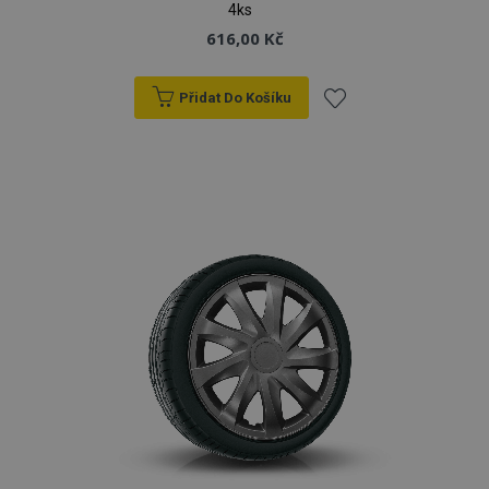
4ks
616,00 Kč
Přidat Do Košíku
Přidat
k
oblíbeným