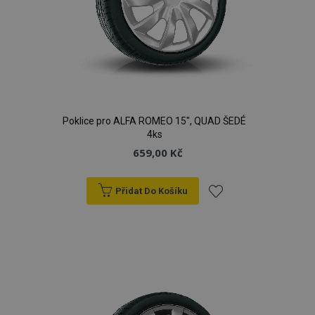
Poklice pro ALFA ROMEO 15", QUAD ŠEDÉ
4ks
659,00 Kč
Přidat Do Košíku
Přidat
mage-cache-storage
1 
Adobe Inc.
k
www.vtvauto.cz
oblíbeným