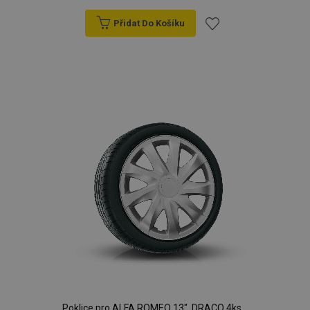
Přidat Do Košíku
Přidat
k
oblíbeným
Poklice pro ALFA ROMEO 13", DRACO 4ks