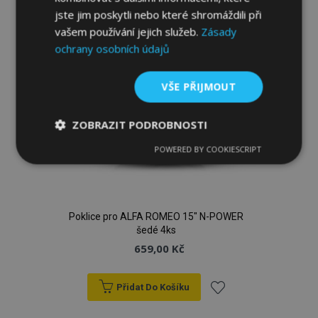
oblíbeným
jste jim poskytli nebo které shromáždili při
vašem používání jejich služeb.
Zásady
ochrany osobních údajů
VŠE PŘIJMOUT
ZOBRAZIT PODROBNOSTI
POWERED BY COOKIESCRIPT
Nezbytně
Výkonové
Soubory
nutné
soubory
cílení
soubory
Poklice pro ALFA ROMEO 15" N-POWER
šedé 4ks
Funkční soubory
659,00 Kč
Přidat Do Košíku
Přidat