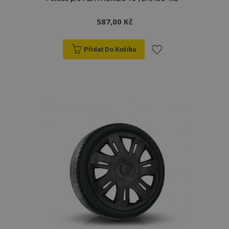
587,00 Kč
Přidat Do Košíku
Přidat
k
oblíbeným