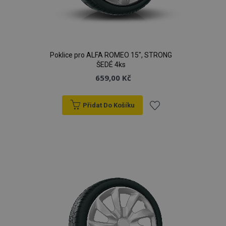
d
www.vtvauto.cz
Poklice pro ALFA ROMEO 15", STRONG
ŠEDÉ 4ks
659,00 Kč
Přidat Do Košíku
udid
.vtvauto.cz
4 tý
d
Přidat
k
oblíbeným
PHPSESSID
59 
PHP.net
42 s
.vtvauto.cz