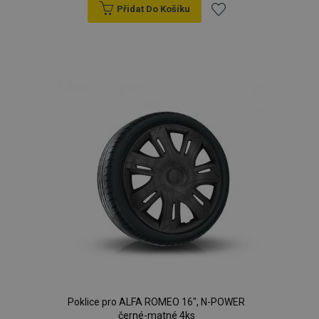
Přidat Do Košíku
Přidat
k
oblíbeným
Poklice pro ALFA ROMEO 16", N-POWER
černé-matné 4ks