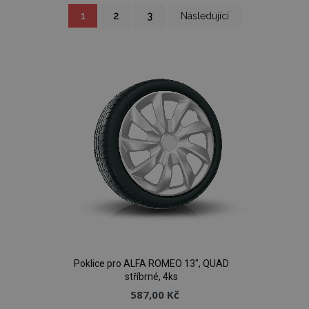
Stránka
Právě
Stránka
Stránka
Stránka
1
2
3
Následující
si
prohlížíte
stránku
Poklice pro ALFA ROMEO 13", QUAD
stříbrné, 4ks
587,00 Kč