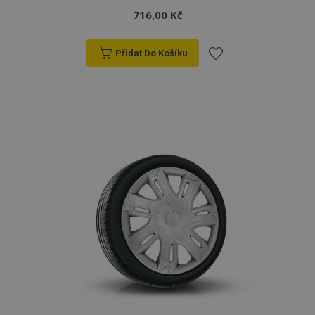
716,00 Kč
Přidat Do Košíku
Přidat
k
oblíbeným