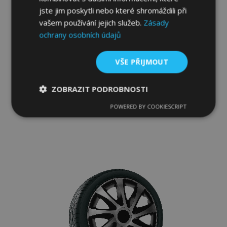
jste jim poskytli nebo které shromáždili při
vašem používání jejich služeb.
Zásady
ochrany osobních údajů
Poklice pro VOLVO 16", QUAD BICOLOR
4ks
VŠE PŘIJMOUT
902,00 Kč
ZOBRAZIT PODROBNOSTI
Přidat Do Košíku
POWERED BY COOKIESCRIPT
Nezbytně
Výkonové
Soubory
Přidat
nutné
soubory
cílení
soubory
k
oblíbeným
Funkční soubory