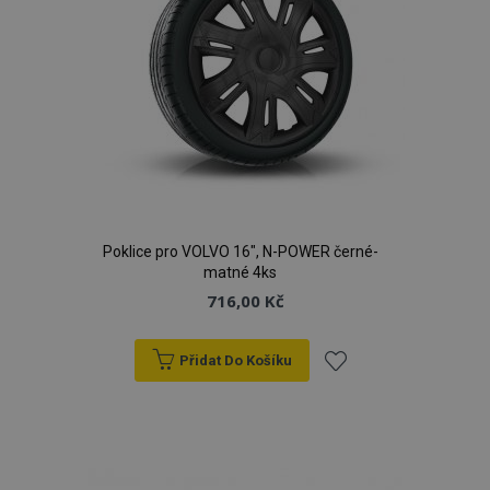
Poklice pro VOLVO 16", N-POWER černé-
matné 4ks
716,00 Kč
Přidat Do Košíku
Přidat
k
oblíbeným