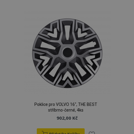
k
oblíbeným
Poklice pro VOLVO 16", THE BEST
stříbrno-černé, 4ks
902,00 Kč