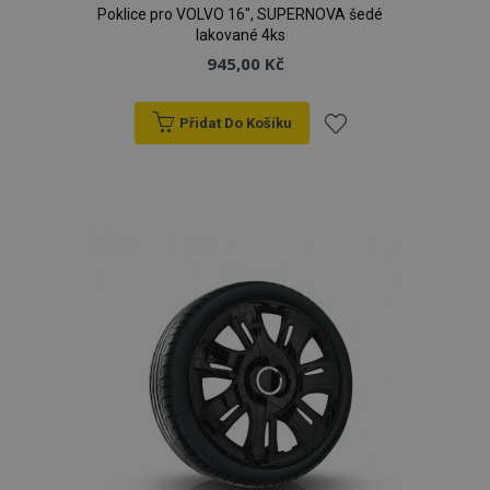
Poklice pro VOLVO 16", SUPERNOVA šedé
lakované 4ks
945,00 Kč
Přidat Do Košíku
Přidat
k
oblíbeným