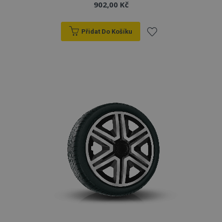
902,00 Kč
Přidat Do Košíku
Přidat
k
oblíbeným