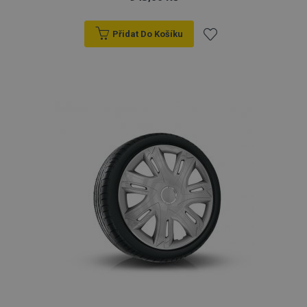
Přidat Do Košíku
Přidat
k
oblíbeným