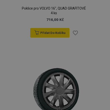
Poklice pro VOLVO 16", QUAD GRAFITOVÉ
4 ks
716,00 Kč
Přidat Do Košíku
Přidat
k
oblíbeným