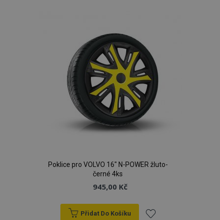
k
oblíbeným
Poklice pro VOLVO 16" N-POWER žluto-
černé 4ks
945,00 Kč
Přidat Do Košíku