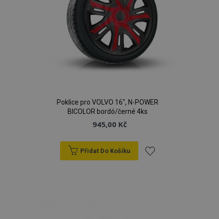
Poklice pro VOLVO 16", N-POWER
BICOLOR bordó/černé 4ks
945,00 Kč
Přidat Do Košíku
Přidat
k
oblíbeným