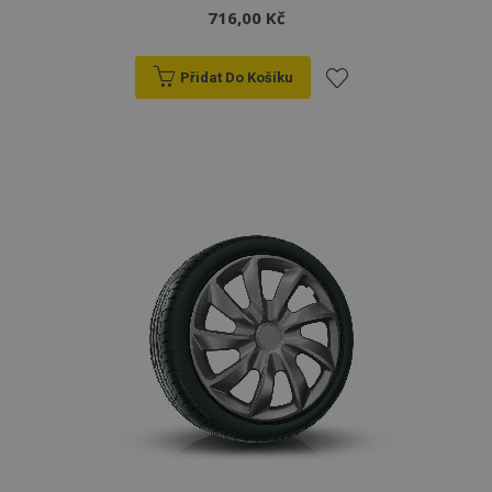
716,00 Kč
Přidat Do Košíku
Přidat
k
oblíbeným