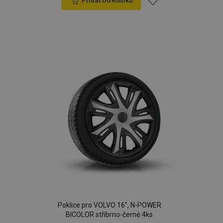
Přidat Do Košíku
Přidat
k
oblíbeným
Poklice pro VOLVO 16", N-POWER
BICOLOR stříbrno-černé 4ks