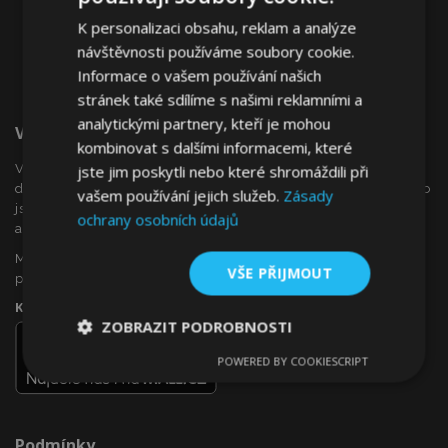
K personalizaci obsahu, reklam a analýze
návštěvnosti používáme soubory cookie.
Informace o vašem používání našich
stránek také sdílíme s našimi reklamními a
analytickými partnery, kteří je mohou
Vítejte Na VTVauto.cz
kombinovat s dalšími informacemi, které
VTVauto je maloobchodním prodejcem a velkoobchodním
jste jim poskytli nebo které shromáždili při
dodavatelem autopříslušenství a autodoplňků v Evropě, jako
vašem používání jejich služeb.
Zásady
jsou např .: ozdobné kryty kol (poklice), okenní deflektory,
ochrany osobních údajů
autopotahy, autorohože, chromové kryty a rámy, ...
Máte zájem o dropshipping, nebo se chcete stát naším
VŠE PŘIJMOUT
partnerem?
Kontaktujte nás ještě dnes!
ZOBRAZIT PODROBNOSTI
POWERED BY COOKIESCRIPT
Nezbytně
Výkonové
Soubory
nutné
soubory
cílení
soubory
Podmínky