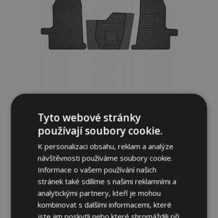
Gumové autokoberce pro FORD TRANSIT
Tyto webové stránky
3ks 2000-2013
používají soubory cookie.
834,00 Kč
K personalizaci obsahu, reklam a analýze
návštěvnosti používáme soubory cookie.
Přidat Do Košíku
Informace o vašem používání našich
stránek také sdílíme s našimi reklamními a
Přidat
analytickými partnery, kteří je mohou
k
kombinovat s dalšími informacemi, které
jste jim poskytli nebo které shromáždili při