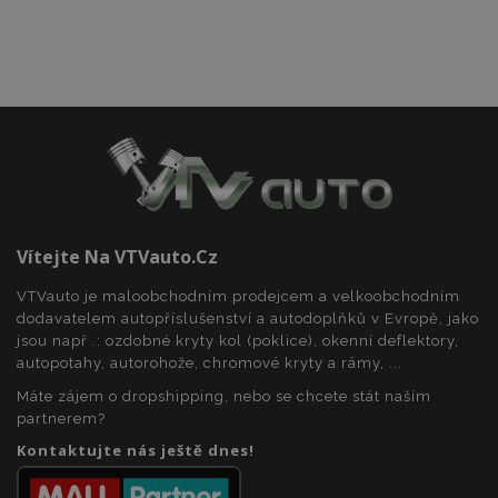
udid
.vtvauto.cz
4 tý
d
Vítejte Na VTVauto.cz
VTVauto je maloobchodním prodejcem a velkoobchodním
dodavatelem autopříslušenství a autodoplňků v Evropě, jako
jsou např .: ozdobné kryty kol (poklice), okenní deflektory,
autopotahy, autorohože, chromové kryty a rámy, ...
Máte zájem o dropshipping, nebo se chcete stát naším
partnerem?
PHPSESSID
59 
PHP.net
42 s
.vtvauto.cz
Kontaktujte nás ještě dnes!