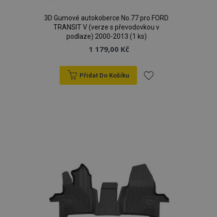
X-Magento-Vary
59 
Adobe Inc.
3D Gumové autokoberce No.77 pro FORD
59 s
www.vtvauto.cz
TRANSIT V (verze s převodovkou v
podlaze) 2000-2013 (1 ks)
1 179,00 Kč
Přidat Do Košíku
Přidat
k
mage-translation-file-version
Zav
Adobe Inc.
proh
www.vtvauto.cz
oblíbeným
mage-cache-sessid
1 
Adobe Inc.
www.vtvauto.cz