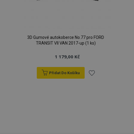
3D Gumové autokoberce No.77 pro FORD
TRANSIT VII VAN 2017-up (1 ks)
product_data_storage
1 
Adobe Inc.
1 179,00 Kč
www.vtvauto.cz
Přidat Do Košíku
Přidat
recently_viewed_product
1 
Adobe Inc.
k
www.vtvauto.cz
oblíbeným
CookieScriptConsent
4 tý
CookieScript
d
www.vtvauto.cz