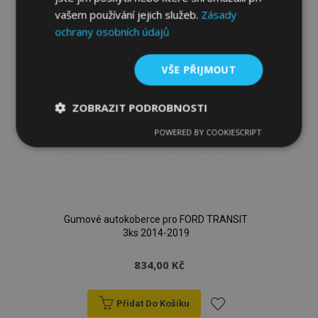
oblíbeným
vašem používání jejich služeb.
Zásady
ochrany osobních údajů
VŠE PŘIJMOUT
ZOBRAZIT PODROBNOSTI
POWERED BY COOKIESCRIPT
Nezbytně
Výkonové
Soubory
nutné
soubory
cílení
soubory
Funkční soubory
Gumové autokoberce pro FORD TRANSIT
3ks 2014-2019
834,00 Kč
Přidat Do Košíku
Nezbytně nutné soubory
Výkonové soubory