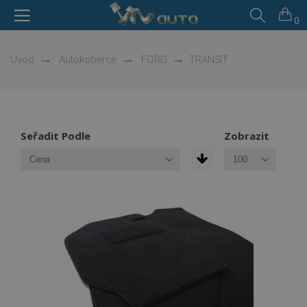
0
Úvod
Autokoberce
FORD
TRANSIT
Seřadit Podle
Zobrazit