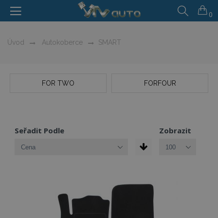
0
Úvod
Autokoberce
SMART
FOR TWO
FORFOUR
Seřadit Podle
Zobrazit