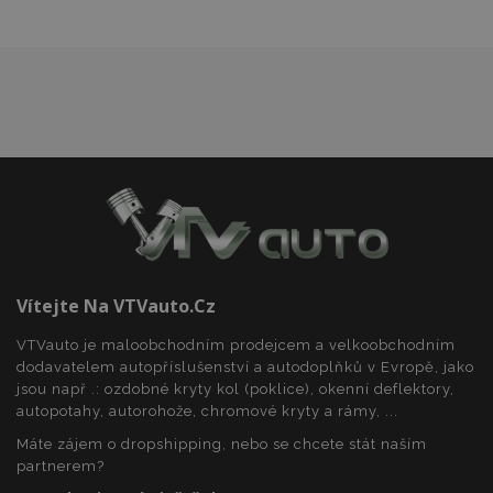
mage-translation-file-version
Zav
Adobe Inc.
proh
www.vtvauto.cz
mage-cache-sessid
1 
Adobe Inc.
www.vtvauto.cz
Vítejte Na VTVauto.cz
VTVauto je maloobchodním prodejcem a velkoobchodním
dodavatelem autopříslušenství a autodoplňků v Evropě, jako
jsou např .: ozdobné kryty kol (poklice), okenní deflektory,
autopotahy, autorohože, chromové kryty a rámy, ...
Máte zájem o dropshipping, nebo se chcete stát naším
partnerem?
product_data_storage
1 
Adobe Inc.
www.vtvauto.cz