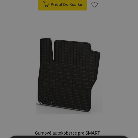
Přidat Do Košíku
Přidat
k
oblíbeným
Gumové autokoberce pro SMART