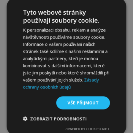
FORTWO, 547358 2 ks 2007-2014
834,00 Kč
Tyto webové stránky
používají soubory cookie.
Přidat Do Košíku
K personalizaci obsahu, reklam a analýze
Přidat
návštěvnosti používáme soubory cookie.
Informace o vašem používání našich
k
stránek také sdílíme s našimi reklamními a
analytickými partnery, kteří je mohou
oblíbeným
kombinovat s dalšími informacemi, které
jste jim poskytli nebo které shromáždili při
vašem používání jejich služeb.
Zásady
ochrany osobních údajů
VŠE PŘIJMOUT
ZOBRAZIT PODROBNOSTI
POWERED BY COOKIESCRIPT
Nezbytně
Výkonové
Soubory