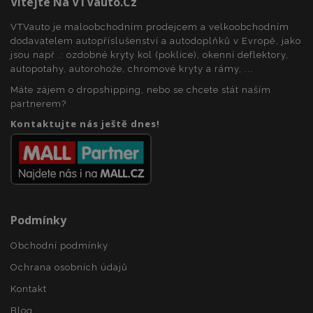
Vítejte Na VTVauto.cz
VTVauto je maloobchodním prodejcem a velkoobchodním
dodavatelem autopříslušenství a autodoplňků v Evropě, jako
recently_viewed_product_previous
1 
Adobe Inc.
www.vtvauto.cz
jsou např .: ozdobné kryty kol (poklice), okenní deflektory,
autopotahy, autorohože, chromové kryty a rámy, ...
Máte zájem o dropshipping, nebo se chcete stát naším
partnerem?
recently_compared_product
1 
Adobe Inc.
Kontaktujte nás ještě dnes!
www.vtvauto.cz
recently_compared_product_previous
1 
Adobe Inc.
www.vtvauto.cz
Podmínky
Obchodní podmínky
X-Magento-Vary
59 
Adobe Inc.
59 s
www.vtvauto.cz
Ochrana osobních údajů
Kontakt
Blog