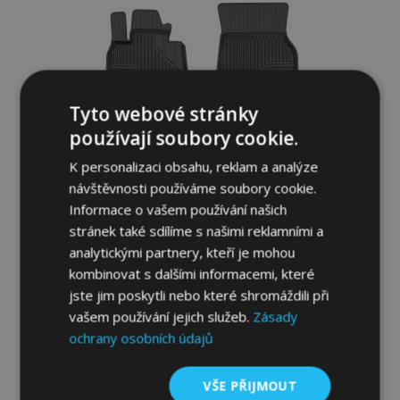
Tyto webové stránky
používají soubory cookie.
K personalizaci obsahu, reklam a analýze
návštěvnosti používáme soubory cookie.
Informace o vašem používání našich
stránek také sdílíme s našimi reklamními a
analytickými partnery, kteří je mohou
3D Gumové autokoberce No.77 pro BMW
kombinovat s dalšími informacemi, které
X4 G02 2018-up (4 ks)
jste jim poskytli nebo které shromáždili při
1 179,00 Kč
vašem používání jejich služeb.
Zásady
ochrany osobních údajů
Přidat Do Košíku
Přidat
VŠE PŘIJMOUT