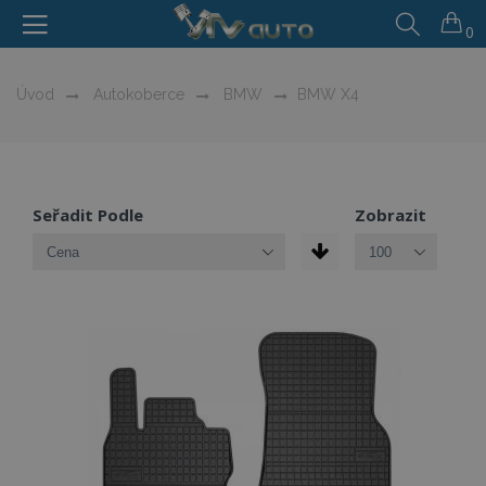
0
Úvod
Autokoberce
BMW
BMW X4
Seřadit Podle
Zobrazit