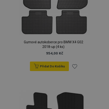
Gumové autokoberce pro BMW X4 G02
2018-up (4 ks)
954,00 Kč
Přidat Do Košíku
Přidat
k
oblíbeným