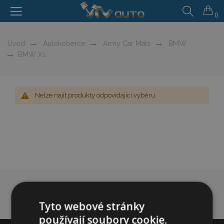
0
Úvod
Autokoberce
Army Car Mats
BMW
BMW X1
Nelze najít produkty odpovídající výběru.
Tyto webové stránky
používají soubory cookie.