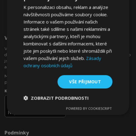
K personalizaci obsahu, reklam a analýze
návštěvnosti používáme soubory cookie.
Informace o vašem používání našich
stránek také sdílíme s našimi reklamními a
analytickými partnery, kteří je mohou
Vítejte Na VTVauto.cz
kombinovat s dalšími informacemi, které
VTVauto je maloobchodním prodejcem a velkoobchodním
jste jim poskytli nebo které shromáždili při
dodavatelem autopříslušenství a autodoplňků v Evropě, jako
vašem používání jejich služeb.
Zásady
jsou např .: ozdobné kryty kol (poklice), okenní deflektory,
ochrany osobních údajů
autopotahy, autorohože, chromové kryty a rámy, ...
Máte zájem o dropshipping, nebo se chcete stát naším
VŠE PŘIJMOUT
partnerem?
Kontaktujte nás ještě dnes!
ZOBRAZIT PODROBNOSTI
POWERED BY COOKIESCRIPT
Nezbytně
Výkonové
Soubory
nutné
soubory
cílení
soubory
Podmínky