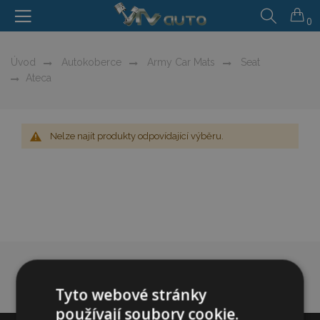
0
Úvod
Autokoberce
Army Car Mats
Seat
Ateca
Nelze najít produkty odpovídající výběru.
Tyto webové stránky
používají soubory cookie.