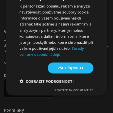
K personalizaci obsahu, reklam a analýze
návštěvnosti používáme soubory cookie.
Informace o vašem používání našich
stránek také sdílíme s našimi reklamními a
analytickými partnery, kteří je mohou
Vítejte Na VTVauto.cz
kombinovat s dalšími informacemi, které
VTVauto je maloobchodním prodejcem a velkoobchodním
jste jim poskytli nebo které shromáždili při
dodavatelem autopříslušenství a autodoplňků v Evropě, jako
vašem používání jejich služeb.
Zásady
jsou např .: ozdobné kryty kol (poklice), okenní deflektory,
ochrany osobních údajů
autopotahy, autorohože, chromové kryty a rámy, ...
Máte zájem o dropshipping, nebo se chcete stát naším
VŠE PŘIJMOUT
partnerem?
Kontaktujte nás ještě dnes!
ZOBRAZIT PODROBNOSTI
POWERED BY COOKIESCRIPT
Nezbytně
Výkonové
Soubory
nutné
soubory
cílení
soubory
Podmínky