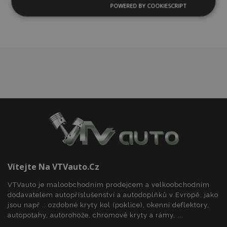
oblíbeným
POWERED BY COOKIESCRIPT
Nezbytně
Výkonové
Soubory
nutné
soubory
cílení
soubory
Funkční soubory
Nezbytně nutné soubory
Výkonové soubory
Soubory cílení
Funkční soubory
Vítejte Na VTVauto.cz
Nezbytně nutné soubory cookie umožňují základní
funkce webových stránek, jako je přihlášení
VTVauto je maloobchodním prodejcem a velkoobchodním
uživatele a správa účtu. Webové stránky nelze bez
nezbytně nutných souborů cookie správně
dodavatelem autopříslušenství a autodoplňků v Evropě, jako
používat.
jsou např .: ozdobné kryty kol (poklice), okenní deflektory,
autopotahy, autorohože, chromové kryty a rámy, ...
Poskytovatel
/
Název
Vy
Doména