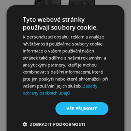
Tyto webové stránky
používají soubory cookie.
K personalizaci obsahu, reklam a analýze
návštěvnosti používáme soubory cookie.
Informace o vašem používání našich
stránek také sdílíme s našimi reklamními a
analytickými partnery, kteří je mohou
3D Gumové autokoberce No.77 pro
kombinovat s dalšími informacemi, které
CITROEN C5 AIRCROSS 2017-up (4 ks)
jste jim poskytli nebo které shromáždili při
1 179,00 Kč
vašem používání jejich služeb.
Zásady
ochrany osobních údajů
Přidat Do Košíku
VŠE PŘIJMOUT
Přidat
k
ZOBRAZIT PODROBNOSTI