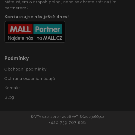
Máte zájem o dropshipping, nebo se chcete stát naším
section_data_ids
1 
partnerem?
Adobe Inc.
www.vtvauto.cz
Kontaktujte nás ještě dnes!
Podmínky
mage-messages
1 
Adobe Inc.
Obchodní podmínky
www.vtvauto.cz
Ochrana osobních údajů
Kontakt
Blog
zásadách ochrany soukromí společnosti Google
© VTV s.r.o. 2010 - 2026 VAT: SK2023166904
+420 739 767 828