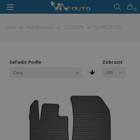
0
Úvod
Autokoberce
CITROEN
C5 AIRCROSS
Seřadit Podle
Zobrazit