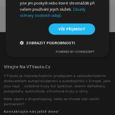
jste jim poskytli nebo které shromáždili při
vašem používání jejich služeb.
Zásady
ochrany osobních údajů
VŠE PŘIJMOUT
ZOBRAZIT PODROBNOSTI
POWERED BY COOKIESCRIPT
Nezbytně
Výkonové
Soubory
nutné
soubory
cílení
soubory
Vítejte Na VTVauto.cz
VTVauto je maloobchodním prodejcem a velkoobchodním
dodavatelem autopříslušenství a autodoplňků v Evropě, jako
Funkční soubory
jsou např .: ozdobné kryty kol (poklice), okenní deflektory,
autopotahy, autorohože, chromové kryty a rámy, ...
Máte zájem o dropshipping, nebo se chcete stát naším
partnerem?
Kontaktujte nás ještě dnes!