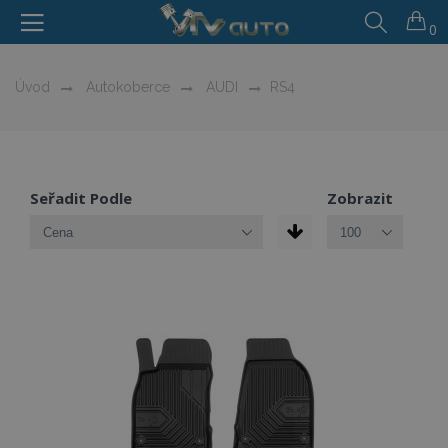
0
Úvod
Autokoberce
AUDI
RS4
Seřadit Podle
Zobrazit