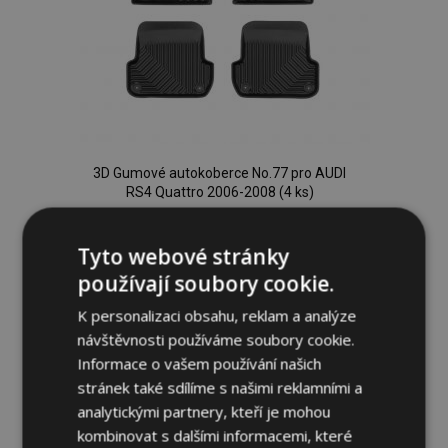
3D Gumové autokoberce No.77 pro AUDI
RS4 Quattro 2006-2008 (4 ks)
1 179,00 Kč
Tyto webové stránky
Přidat Do Košíku
používají soubory cookie.
Přidat
K personalizaci obsahu, reklam a analýze
návštěvnosti používáme soubory cookie.
k
Informace o vašem používání našich
oblíbeným
stránek také sdílíme s našimi reklamními a
analytickými partnery, kteří je mohou
kombinovat s dalšími informacemi, které