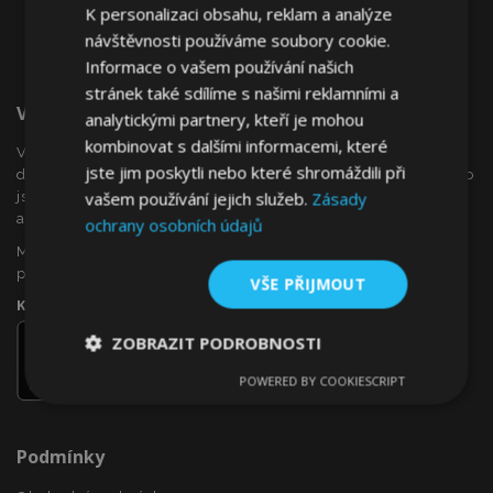
K personalizaci obsahu, reklam a analýze
návštěvnosti používáme soubory cookie.
Informace o vašem používání našich
stránek také sdílíme s našimi reklamními a
Vítejte Na VTVauto.cz
analytickými partnery, kteří je mohou
kombinovat s dalšími informacemi, které
VTVauto je maloobchodním prodejcem a velkoobchodním
jste jim poskytli nebo které shromáždili při
dodavatelem autopříslušenství a autodoplňků v Evropě, jako
vašem používání jejich služeb.
Zásady
jsou např .: ozdobné kryty kol (poklice), okenní deflektory,
autopotahy, autorohože, chromové kryty a rámy, ...
ochrany osobních údajů
Máte zájem o dropshipping, nebo se chcete stát naším
partnerem?
VŠE PŘIJMOUT
Kontaktujte nás ještě dnes!
ZOBRAZIT PODROBNOSTI
POWERED BY COOKIESCRIPT
Nezbytně
Výkonové
Soubory
nutné
soubory
cílení
soubory
Podmínky