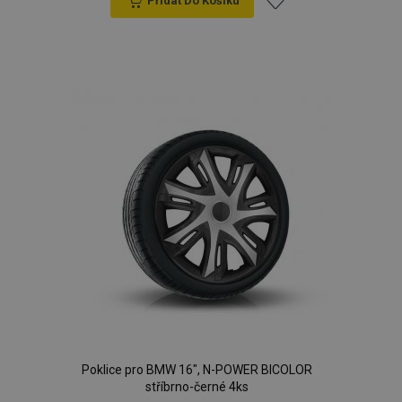
Přidat Do Košíku
Přidat
k
oblíbeným
Poklice pro BMW 16", N-POWER BICOLOR
stříbrno-černé 4ks