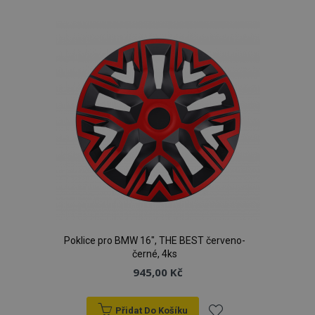
k
oblíbeným
product_data_storage
1 
Adobe Inc.
www.vtvauto.cz
recently_viewed_product
1 
Adobe Inc.
Poklice pro BMW 16", THE BEST červeno-
www.vtvauto.cz
černé, 4ks
945,00 Kč
Přidat Do Košíku
CookieScriptConsent
4 tý
CookieScript