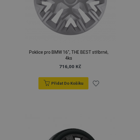
Poklice pro BMW 16", THE BEST stříbrné,
4ks
716,00 Kč
Přidat Do Košíku
Přidat
k
oblíbeným