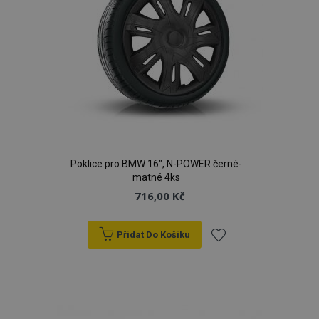
Poklice pro BMW 16", N-POWER černé-
matné 4ks
716,00 Kč
Přidat Do Košíku
Přidat
k
oblíbeným