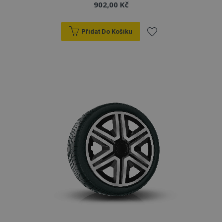
902,00 Kč
Přidat Do Košíku
Přidat
k
oblíbeným