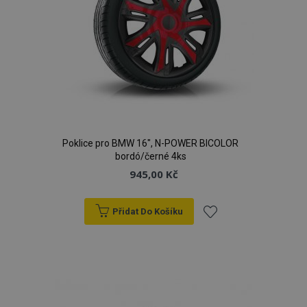
Poklice pro BMW 16", N-POWER BICOLOR
bordó/černé 4ks
945,00 Kč
Přidat Do Košíku
Přidat
k
oblíbeným