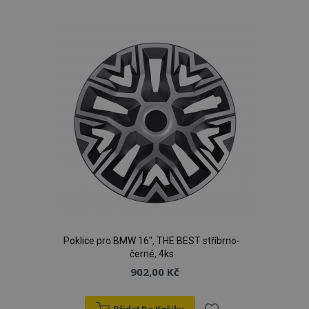
k
oblíbeným
Poklice pro BMW 16", THE BEST stříbrno-
černé, 4ks
902,00 Kč