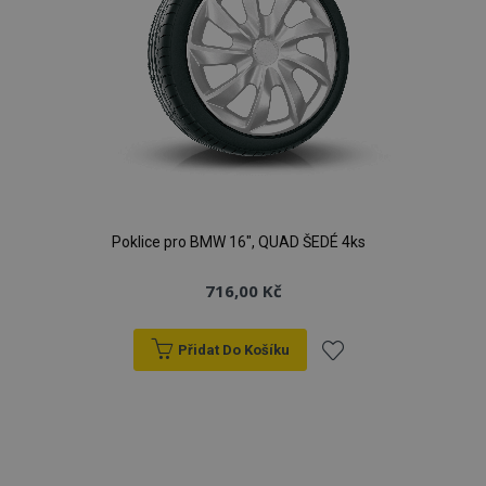
Poklice pro BMW 16", QUAD ŠEDÉ 4ks
716,00 Kč
Přidat Do Košíku
Přidat
k
oblíbeným