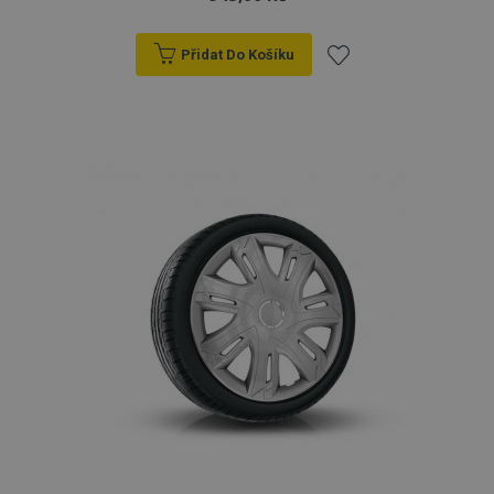
Přidat Do Košíku
Přidat
k
oblíbeným