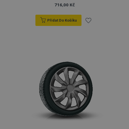
716,00 Kč
Přidat Do Košíku
Přidat
k
oblíbeným