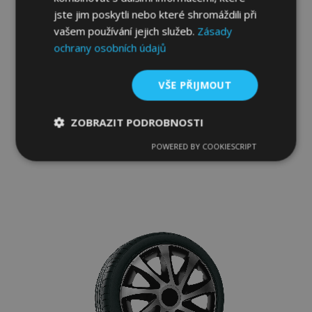
jste jim poskytli nebo které shromáždili při
vašem používání jejich služeb.
Zásady
ochrany osobních údajů
Poklice pro BMW 16", QUAD BICOLOR 4ks
VŠE PŘIJMOUT
902,00 Kč
ZOBRAZIT PODROBNOSTI
Přidat Do Košíku
POWERED BY COOKIESCRIPT
Nezbytně
Výkonové
Soubory
Přidat
nutné
soubory
cílení
soubory
k
oblíbeným
Funkční soubory