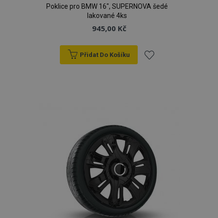
Poklice pro BMW 16", SUPERNOVA šedé
lakované 4ks
945,00 Kč
Přidat Do Košíku
Přidat
k
oblíbeným