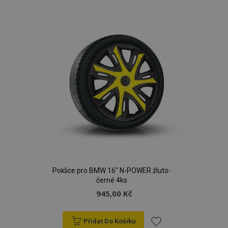
k
oblíbeným
Poklice pro BMW 16" N-POWER žluto-
černé 4ks
945,00 Kč
Přidat Do Košíku