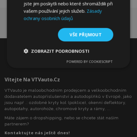
jste jim poskytli nebo které shromáždili při
vašem používání jejich služeb.
Zásady
ochrany osobních údajů
VŠE PŘIJMOUT
ZOBRAZIT PODROBNOSTI
POWERED BY COOKIESCRIPT
Nezbytně
Výkonové
Soubory
nutné
soubory
cílení
soubory
Vítejte Na VTVauto.cz
VTVauto je maloobchodním prodejcem a velkoobchodním
dodavatelem autopříslušenství a autodoplňků v Evropě, jako
Funkční soubory
jsou např .: ozdobné kryty kol (poklice), okenní deflektory,
autopotahy, autorohože, chromové kryty a rámy, ...
Máte zájem o dropshipping, nebo se chcete stát naším
partnerem?
Kontaktujte nás ještě dnes!