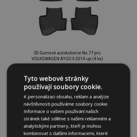
3D Gumové autokoberce No.77 pro
VOLKSWAGEN AYGO II 2014-up (4 ks)
1 179,00 Kč
Tyto webové stránky
Přidat Do Košíku
používají soubory cookie.
Přidat
K personalizaci obsahu, reklam a analýze
návštěvnosti používáme soubory cookie.
k
Informace o vašem používání našich
oblíbeným
stránek také sdílíme s našimi reklamními a
analytickými partnery, kteří je mohou
kombinovat s dalšími informacemi, které