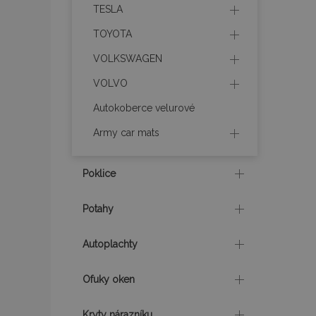
TESLA
section_data_ids
TOYOTA
VOLKSWAGEN
mage-messages
VOLVO
Autokoberce velurové
Army car mats
recently_viewed_p
recently_compare
Poklice
recently_compare
Potahy
X-Magento-Vary
Autoplachty
Ofuky oken
mage-translation-f
Kryty nárazníku