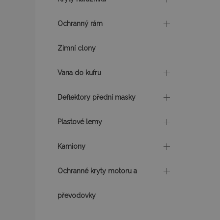
mage-cache-sessi
Ochranný rám
Zimní clony
product_data_sto
Vana do kufru
recently_viewed_p
Deflektory přední masky
CookieScriptConse
Plastové lemy
Kamiony
udid
Ochranné kryty motoru a
PHPSESSID
převodovky