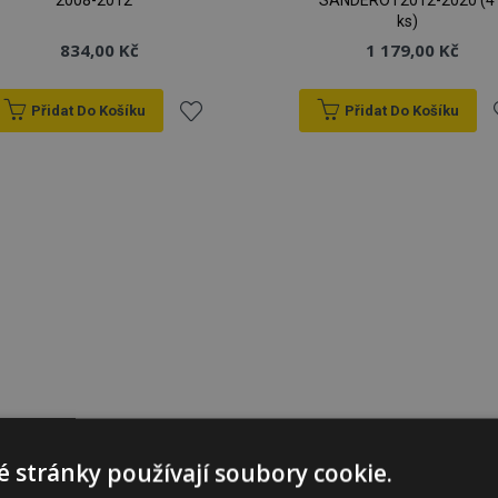
2008-2012
SANDERO I 2012-2020 (4
ks)
834,00 Kč
1 179,00 Kč
Přidat Do Košíku
Přidat Do Košíku
Přidat
P
k
oblíbeným
o
 stránky používají soubory cookie.