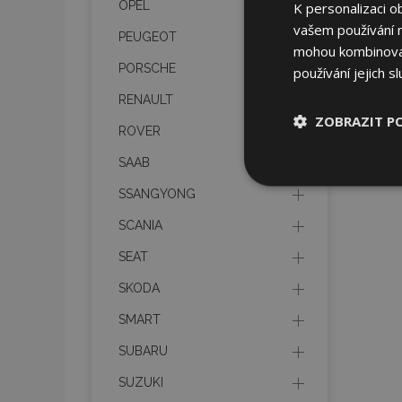
OPEL
K personalizaci o
vašem používání na
PEUGEOT
mohou kombinovat 
PORSCHE
používání jejich s
RENAULT
ZOBRAZIT P
ROVER
SAAB
Nezbytně nu
soubory
SSANGYONG
SCANIA
SEAT
SKODA
Nez
SMART
Nezbytně nutné soubo
SUBARU
Webové stránky nelz
SUZUKI
Název