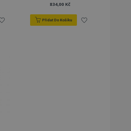
834,00 Kč
Přidat Do Košíku
řidat
Přidat
k
k
blíbeným
oblíbeným