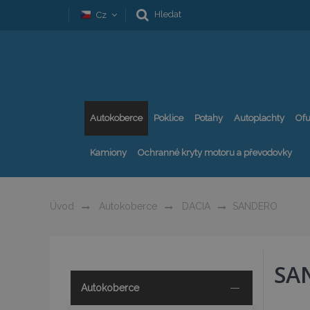
Hledat
Cz
Autokoberce
Poklice
Potahy
Autoplachty
Ofu
Kamiony
Ochranné kryty motoru a převodovky
Úvod
Autokoberce
DACIA
SANDERO
SA
Autokoberce