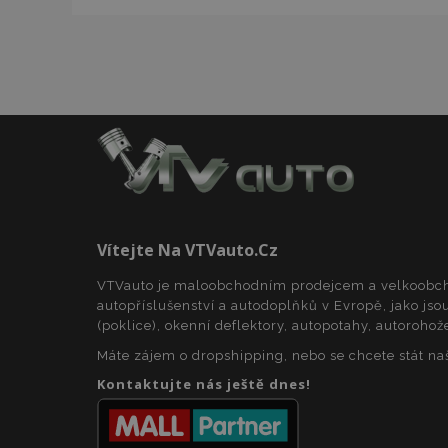
mage-cache-stor
Název
Název
Poskyto
Název
Domén
_gat
mage-translation-
storage
_fbp
Meta P
Inc.
form_key
.vtvauto
Vítejte Na VTVauto.cz
_ga
_gcl_au
VTVauto je maloobchodním prodejcem a velkoob
mage-cache-
Google 
storage-section-
.vtvauto
autopříslušenství a autodoplňků v Evropě, jako jsou
invalidation
(poklice), okenní deflektory, autopotahy, autorohož
form_key
_gid
Máte zájem o dropshipping, nebo se chcete stát n
IDE
Google 
.doublec
Kontaktujte nás ještě dnes!
_ga_25FZD5G6DL