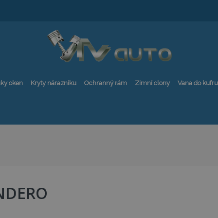
ky oken
Kryty nárazníku
Ochranný rám
Zimní clony
Vana do kufru
NDERO