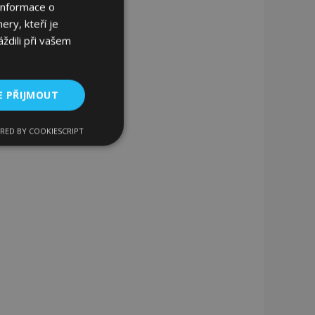
Informace o
ery, kteří je
ždili při vašem
E PŘIJMOUT
RED BY COOKIESCRIPT
kční soubory
bory
 a správa účtu.