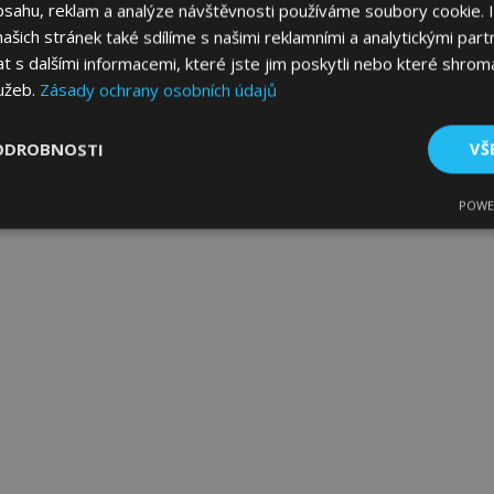
bsahu, reklam a analýze návštěvnosti používáme soubory cookie. 
šich stránek také sdílíme s našimi reklamními a analytickými partn
s dalšími informacemi, které jste jim poskytli nebo které shromá
lužeb.
Zásady ochrany osobních údajů
ODROBNOSTI
VŠ
POWE
tné
Výkonové soubory
Soubory cílení
Fun
bytně nutné soubory
Výkonové soubory
Soubory cílení
Funkční sou
ry cookie umožňují základní funkce webových stránek, jako je přihlášení uživatele
e bez nezbytně nutných souborů cookie správně používat.
Poskytovatel
/
Vyprší
Popis