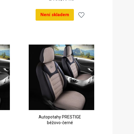
Není skladem
dat
Přidat
k
líbeným
oblíbeným
Autopotahy PRESTIGE
béžovo-černé