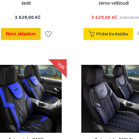
šedé
černo-velbloudí
3 629,00 Kč
3 629,00 Kč
4 439,00 K
Není skladem
Přidat Do Košíku
Přidat
P
k
-23%
oblíbeným
o