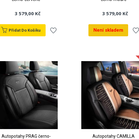
3 579,00 Kč
3 579,00 Kč
Není skladem
Přidat Do Košíku
Přidat
Při
k
k
oblíbeným
ob
Autopotahy PRAG černo-
Autopotahy CAMILLA