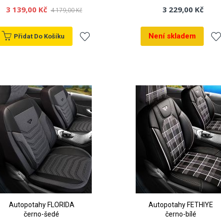
3 139,00 Kč
3 229,00 Kč
4 179,00 Kč
Není skladem
Přidat Do Košíku
Přidat
Při
k
k
oblíbeným
ob
Autopotahy FLORIDA
Autopotahy FETHIYE
černo-šedé
černo-bílé