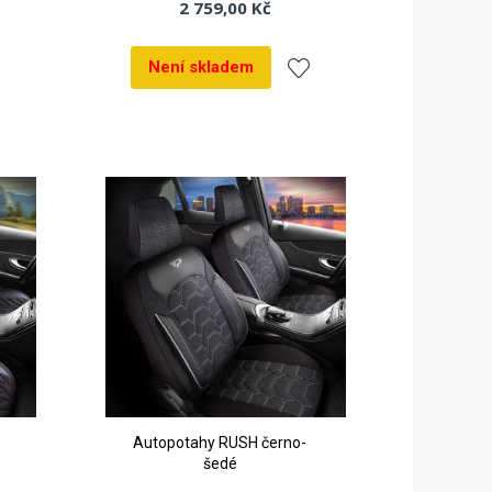
2 759,00 Kč
Není skladem
dat
Přidat
k
líbeným
oblíbeným
Autopotahy RUSH černo-
šedé