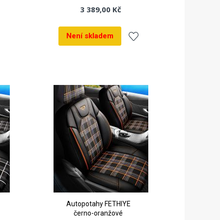
3 389,00 Kč
Není skladem
dat
Přidat
k
líbeným
oblíbeným
Autopotahy FETHIYE
černo-oranžové