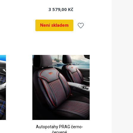
3 579,00 Kč
Není skladem
dat
Přidat
k
líbeným
oblíbeným
Autopotahy PRAG černo-
červené