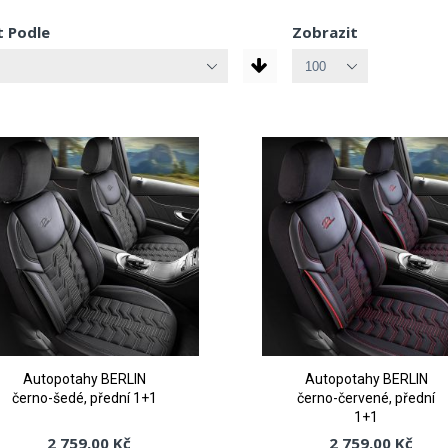
t Podle
Zobrazit
Autopotahy BERLIN
Autopotahy BERLIN
černo-šedé, přední 1+1
černo-červené, přední
1+1
2 759,00 Kč
2 759,00 Kč