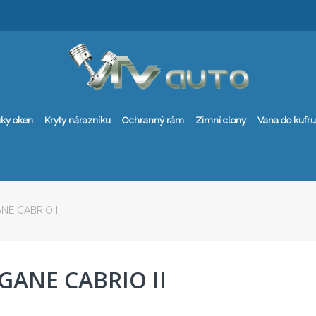
ky oken
Kryty nárazníku
Ochranný rám
Zimní clony
Vana do kufru
NE CABRIO II
GANE CABRIO II