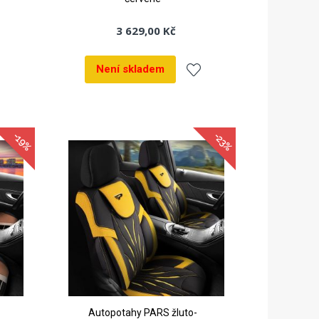
3 629,00 Kč
Není skladem
dat
Přidat
k
-19%
-23%
líbeným
oblíbeným
Autopotahy PARS žluto-