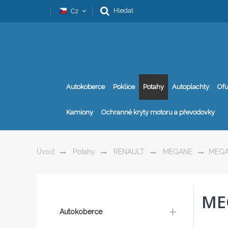
Hledat
Cz
Autokoberce
Poklice
Potahy
Autoplachty
Ofu
Kamiony
Ochranné kryty motoru a převodovky
Úvod
Potahy
RENAULT
MEGANE
MEGA
ME
Autokoberce