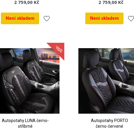
2 759,00 Kč
2 759,00 Kč
Není skladem
Není skladem
Přidat
Při
k
k
-25%
oblíbeným
ob
Autopotahy LUNA černo-
Autopotahy PORTO
stříbrné
černo-červené