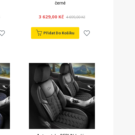
černé
3 629,00 Kč
č
4 699,00 Kč
Přidat Do Košíku
řidat
Přidat
k
k
blíbeným
oblíbeným