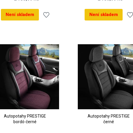
Není skladem
Není skladem
Přidat
Při
k
k
oblíbeným
ob
Autopotahy PRESTIGE
Autopotahy PRESTIGE
bordó-černé
černé