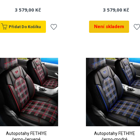
3 579,00 Kč
3 579,00 Kč
Není skladem
Přidat Do Košíku
Přidat
Při
k
k
oblíbeným
ob
Autopotahy FETHIYE
Autopotahy FETHIYE
černo-červené
černo-modré