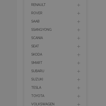
RENAULT
mage-messages
ROVER
SAAB
recently_viewed_p
SSANGYONG
SCANIA
recently_compare
SEAT
recently_compare
SKODA
X-Magento-Vary
SMART
SUBARU
SUZUKI
mage-translation-f
TESLA
TOYOTA
mage-cache-sessi
VOLKSWAGEN