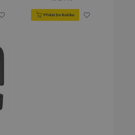
Přidat Do Košíku
řidat
Přidat
k
k
blíbeným
oblíbeným