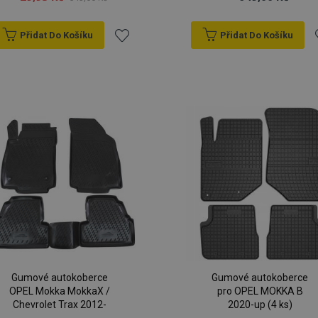
Přidat Do Košíku
Přidat Do Košíku
Přidat
P
k
oblíbeným
o
Gumové autokoberce
Gumové autokoberce
OPEL Mokka MokkaX /
pro OPEL MOKKA B
Chevrolet Trax 2012-
2020-up (4 ks)