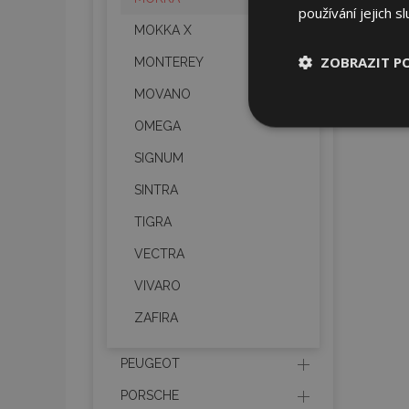
používání jejich s
MOKKA X
ZOBRAZIT P
MONTEREY
MOVANO
Nezbytně nu
OMEGA
soubory
SIGNUM
SINTRA
TIGRA
VECTRA
Nez
VIVARO
Nezbytně nutné soubo
Webové stránky nelz
ZAFIRA
Název
PEUGEOT
section_data_ids
PORSCHE