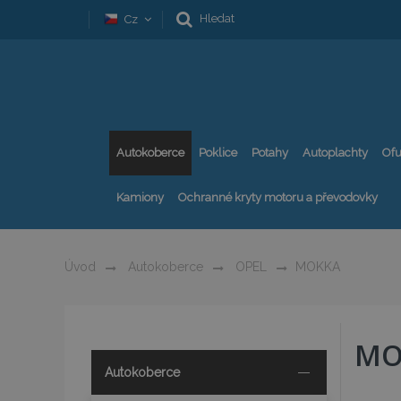
Hledat
Cz
Autokoberce
Poklice
Potahy
Autoplachty
Ofu
Kamiony
Ochranné kryty motoru a převodovky
Úvod
Autokoberce
OPEL
MOKKA
MO
Autokoberce