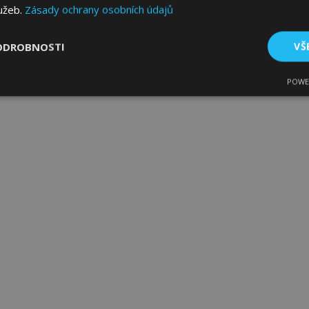
lužeb.
Zásady ochrany osobních údajů
ODROBNOSTI
VŠ
POWE
tné
Výkonové soubory
Soubory cílení
Fun
bytně nutné soubory
Výkonové soubory
Soubory cílení
Funkční sou
ry cookie umožňují základní funkce webových stránek, jako je přihlášení uživatele
e bez nezbytně nutných souborů cookie správně používat.
Poskytovatel
/
Vyprší
Popis
Doména
1 den
Ukládá informace specifické
Adobe Inc.
související s akcemi zahájen
www.vtvauto.cz
jako je zobrazení seznamu p