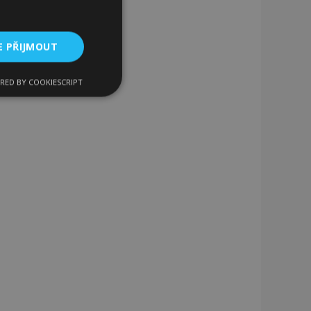
E PŘIJMOUT
RED BY COOKIESCRIPT
kční soubory
bory
 a správa účtu.
 pro zákazníka
ými nakupujícími,
řání, informace o