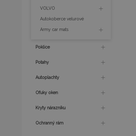
VOLVO
product_data_sto
Autokoberce velurové
Army car mats
recently_viewed_p
CookieScriptConse
Poklice
Potahy
udid
Autoplachty
PHPSESSID
Ofuky oken
Kryty nárazníku
Ochranný rám
mage-cache-stor