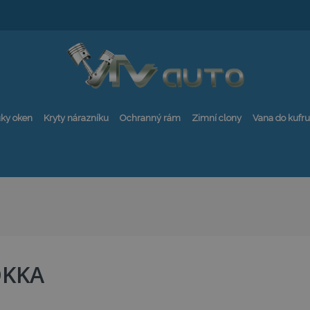
ky oken
Kryty nárazníku
Ochranný rám
Zimní clony
Vana do kufru
KKA