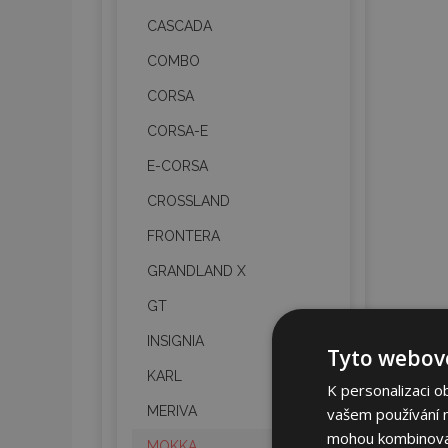
CASCADA
COMBO
CORSA
CORSA-E
E-CORSA
CROSSLAND
FRONTERA
GRANDLAND X
GT
INSIGNIA
Tyto webové
KARL
K personalizaci o
MERIVA
vašem používání na
mohou kombinovat 
MOKKA