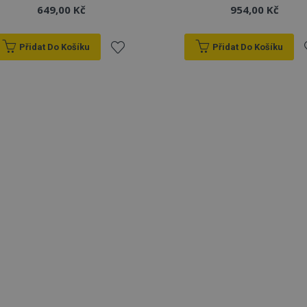
649,00 Kč
954,00 Kč
Přidat Do Košíku
Přidat Do Košíku
Přidat
P
k
oblíbeným
o