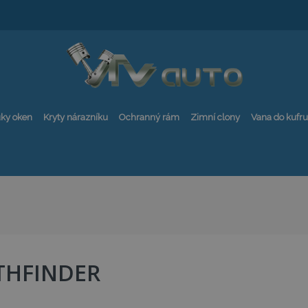
ky oken
Kryty nárazníku
Ochranný rám
Zimní clony
Vana do kufru
THFINDER