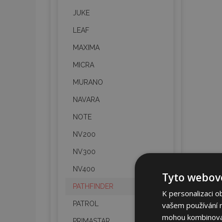
JUKE
LEAF
MAXIMA
MICRA
MURANO
NAVARA
NOTE
NV200
NV300
NV400
Tyto webové
PATHFINDER
K personalizaci o
PATROL
vašem používání na
mohou kombinovat 
PRIMASTAR