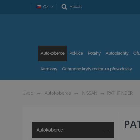
Hledat
Cz
Autokoberce
Poklice
Potahy
Autoplachty
Ofu
Kamiony
Ochranné kryty motoru a převodovky
Úvod
Autokoberce
NISSAN
PATHFINDER
PA
Autokoberce