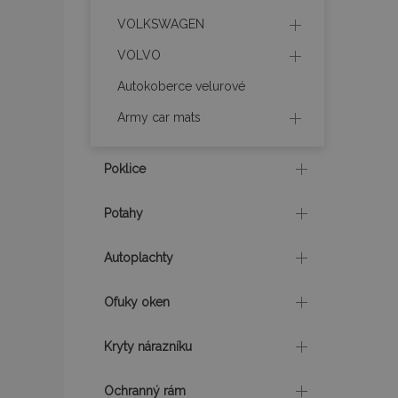
VOLKSWAGEN
product_data_sto
VOLVO
Autokoberce velurové
recently_viewed_p
Army car mats
CookieScriptConse
Poklice
udid
Potahy
Autoplachty
PHPSESSID
Ofuky oken
Kryty nárazníku
mage-cache-stor
Ochranný rám