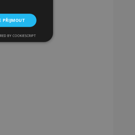
E PŘIJMOUT
RED BY COOKIESCRIPT
kční soubory
bory
 a správa účtu.
 pro zákazníka
ými nakupujícími,
řání, informace o