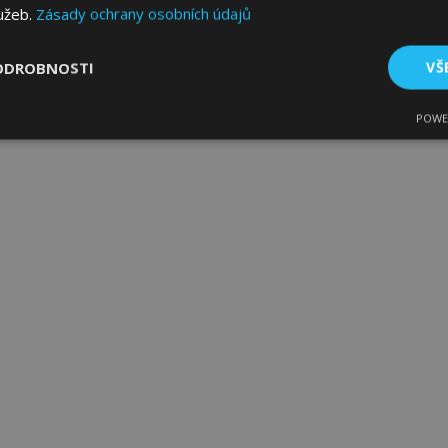
lužeb.
Zásady ochrany osobních údajů
ODROBNOSTI
VŠ
POWE
tné
Výkonové soubory
Soubory cílení
Fun
bytně nutné soubory
Výkonové soubory
Soubory cílení
Funkční sou
ry cookie umožňují základní funkce webových stránek, jako je přihlášení uživatele
e bez nezbytně nutných souborů cookie správně používat.
Poskytovatel
/
Vyprší
Popis
Doména
1 den
Ukládá informace specifické
Adobe Inc.
související s akcemi zahájen
www.vtvauto.cz
jako je zobrazení seznamu p