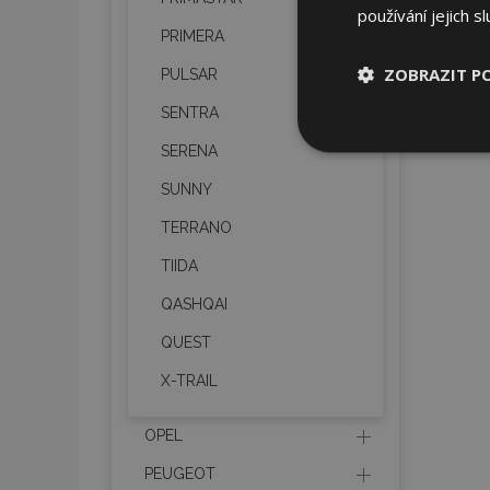
používání jejich s
PRIMERA
ZOBRAZIT P
PULSAR
SENTRA
Nezbytně nu
SERENA
soubory
SUNNY
TERRANO
TIIDA
QASHQAI
Nez
QUEST
Nezbytně nutné soubo
Webové stránky nelz
X-TRAIL
Název
OPEL
section_data_ids
PEUGEOT