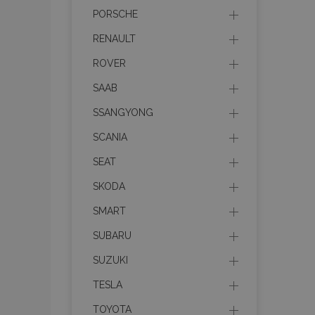
PORSCHE
mage-messages
RENAULT
ROVER
recently_viewed_p
SAAB
SSANGYONG
recently_compare
SCANIA
recently_compare
SEAT
X-Magento-Vary
SKODA
SMART
SUBARU
mage-translation-f
SUZUKI
TESLA
mage-cache-sessi
TOYOTA