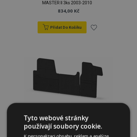
MASTER II 3ks 2003-2010
834,00 Kč
Přidat Do Košíku
Přidat
k
oblíbeným
Gumové autokoberce pro RENAULT
Tyto webové stránky
MASTER III 3ks 2010-
834,00 Kč
používají soubory cookie.
K personalizaci obsahu, reklam a analýze