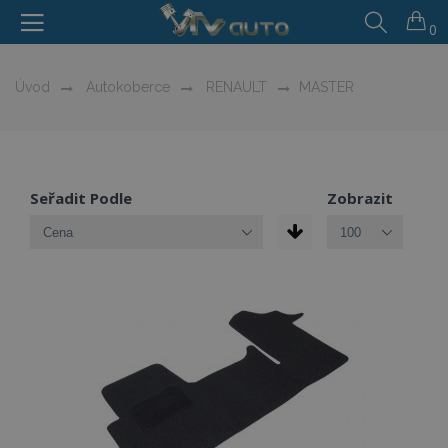
0
Úvod
Autokoberce
RENAULT
MASTER
Seřadit Podle
Zobrazit