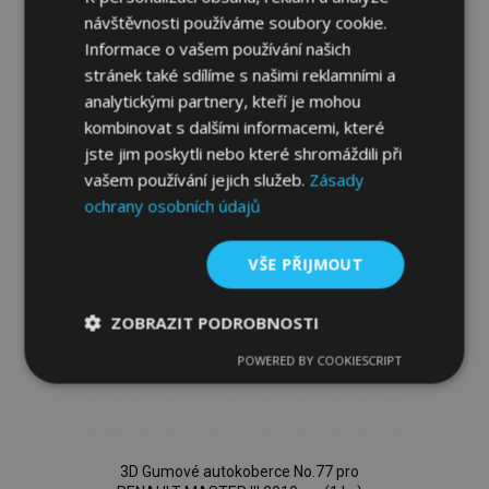
Přidat Do Košíku
návštěvnosti používáme soubory cookie.
Informace o vašem používání našich
Přidat
stránek také sdílíme s našimi reklamními a
k
analytickými partnery, kteří je mohou
kombinovat s dalšími informacemi, které
oblíbeným
jste jim poskytli nebo které shromáždili při
vašem používání jejich služeb.
Zásady
ochrany osobních údajů
VŠE PŘIJMOUT
ZOBRAZIT PODROBNOSTI
POWERED BY COOKIESCRIPT
Nezbytně
Výkonové
Soubory
nutné
soubory
cílení
soubory
3D Gumové autokoberce No.77 pro