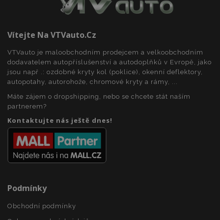
Vítejte Na VTVauto.cz
mage-messages
1 
Adobe Inc.
VTVauto je maloobchodním prodejcem a velkoobchodním
www.vtvauto.cz
dodavatelem autopříslušenství a autodoplňků v Evropě, jako
jsou např .: ozdobné kryty kol (poklice), okenní deflektory,
autopotahy, autorohože, chromové kryty a rámy, ...
zásadách ochrany soukromí společnosti Google
Máte zájem o dropshipping, nebo se chcete stát naším
partnerem?
Kontaktujte nás ještě dnes!
recently_viewed_product_previous
1 
Adobe Inc.
www.vtvauto.cz
Podmínky
Obchodní podmínky
recently_compared_product
1 
Adobe Inc.
www.vtvauto.cz