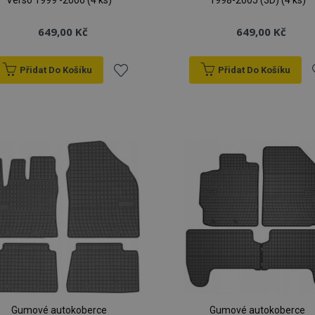
Verso 1999 -2006 (4 ks)
1998-2005 (3D) (4 ks)
649,00 Kč
649,00 Kč
Přidat Do Košíku
Přidat Do Košíku
Přidat
P
k
oblíbeným
o
Gumové autokoberce
Gumové autokoberce