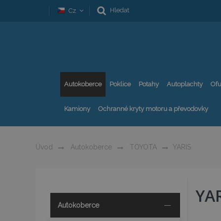
Hledat
Cz
Autokoberce
Poklice
Potahy
Autoplachty
Ofu
Kamiony
Ochranné kryty motoru a převodovky
Úvod
Autokoberce
TOYOTA
YARIS
YAR
Autokoberce