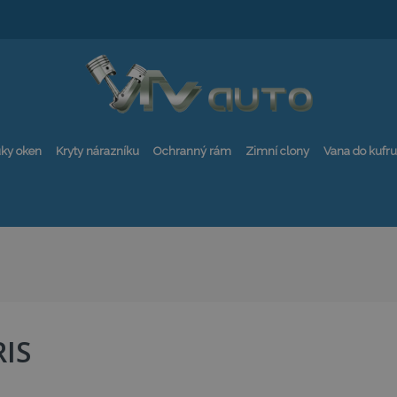
ky oken
Kryty nárazníku
Ochranný rám
Zimní clony
Vana do kufru
IS