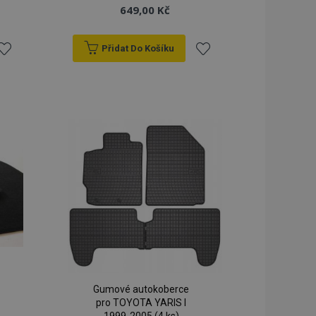
649,00 Kč
Přidat Do Košíku
řidat
Přidat
k
k
blíbeným
oblíbeným
Gumové autokoberce
pro TOYOTA YARIS I