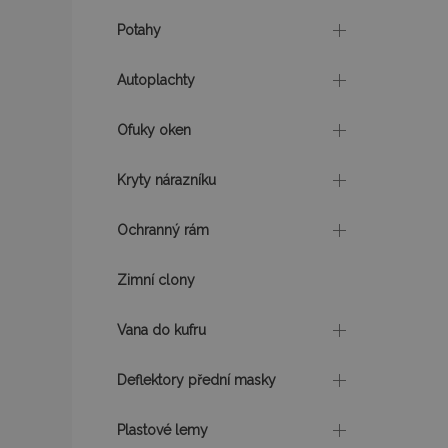
Potahy
recently_viewed_p
Autoplachty
CookieScriptConse
Ofuky oken
udid
Kryty nárazníku
Ochranný rám
PHPSESSID
Zimní clony
Vana do kufru
mage-cache-stor
Deflektory přední masky
Plastové lemy