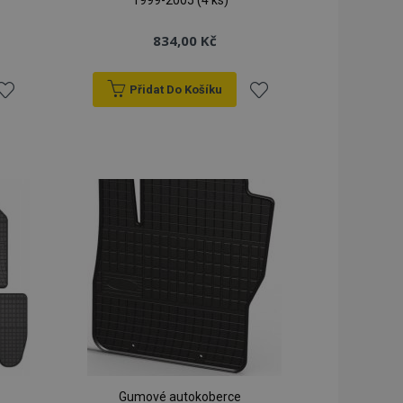
1999-2005 (4 ks)
834,00 Kč
Přidat Do Košíku
řidat
Přidat
k
k
blíbeným
oblíbeným
Gumové autokoberce