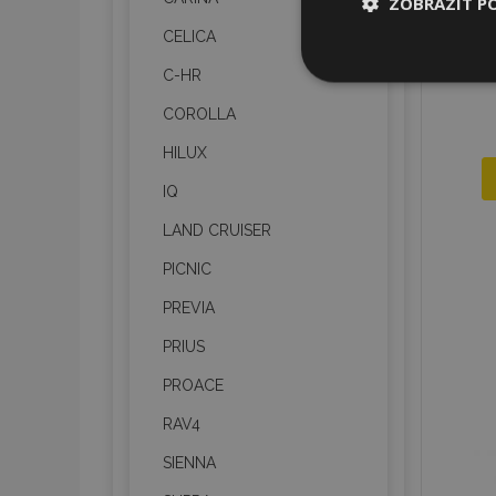
ZOBRAZIT P
CELICA
Nezbytně nu
C-HR
soubory
COROLLA
HILUX
IQ
LAND CRUISER
Nez
PICNIC
Nezbytně nutné soubo
Webové stránky nelz
PREVIA
Název
PRIUS
section_data_ids
PROACE
RAV4
SIENNA
mage-messages