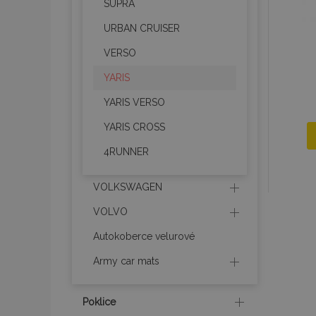
SUPRA
URBAN CRUISER
recently_viewed_p
VERSO
recently_compare
YARIS
recently_compare
YARIS VERSO
YARIS CROSS
X-Magento-Vary
4RUNNER
VOLKSWAGEN
mage-translation-f
VOLVO
Autokoberce velurové
mage-cache-sessi
Army car mats
Poklice
product_data_sto