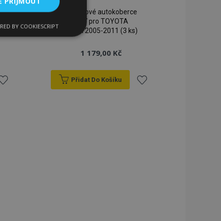
E PŘIJMOUT
3D Gumové autokoberce
No.77 pro TOYOTA
RED BY COOKIESCRIPT
kční soubory
YARIS II 2005-2011 (3 ks)
1 179,00 Kč
Přidat Do Košíku
řidat
Přidat
bory
k
k
 a správa účtu.
blíbeným
oblíbeným
 pro zákazníka
ými nakupujícími,
řání, informace o
lší oznámení, která
klad zpráva o
 a různé chybové