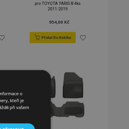
pro TOYOTA YARIS III 4ks
2011-2019
954,00 Kč
Přidat Do Košíku
řidat
Přidat
k
k
blíbeným
oblíbeným
Informace o
ery, kteří je
ždili při vašem