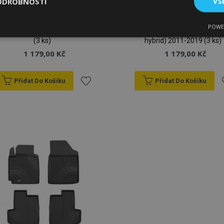
ODROBNOSTI
VŠ
3D Gumové autokoberce
3D Gumové autokoberce
No.77 pro TOYOTA
No.77 pro TOYOTA
POWE
tné
Výkonové soubory
Soubory cílení
Fun
YARIS IV hybrid 2019-up
YARIS III (nepasuje na
(3 ks)
hybrid) 2011-2019 (3 ks)
1 179,00 Kč
1 179,00 Kč
Přidat Do Košíku
Přidat Do Košíku
Přidat
P
bytně nutné soubory
Výkonové soubory
Soubory cílení
Funkční sou
k
ry cookie umožňují základní funkce webových stránek, jako je přihlášení uživatele
e bez nezbytně nutných souborů cookie správně používat.
oblíbeným
o
Poskytovatel
/
Vyprší
Popis
Doména
1 den
Ukládá informace specifické
Adobe Inc.
související s akcemi zahájen
www.vtvauto.cz
jako je zobrazení seznamu p
pokladně atd.
1 den
Sleduje chybové zprávy a da
Adobe Inc.
se uživateli zobrazují, napří
www.vtvauto.cz
souhlasu se soubory cookie