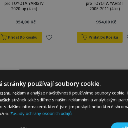
pro TOYOTA YARIS IV
pro TOYOTA YARIS II
2020-up (4 ks)
2005-2011 (4 ks)
954,00 Kč
954,00 Kč
Přidat Do Košíku
Přidat Do Košíku
Přidat
P
k
oblíbeným
o
 stránky používají soubory cookie.
bsahu, reklam a analýze návštěvnosti používáme soubory cookie. 
šich stránek také sdílíme s našimi reklamními a analytickými partn
s dalšími informacemi, které jste jim poskytli nebo které shromá
lužeb.
Zásady ochrany osobních údajů