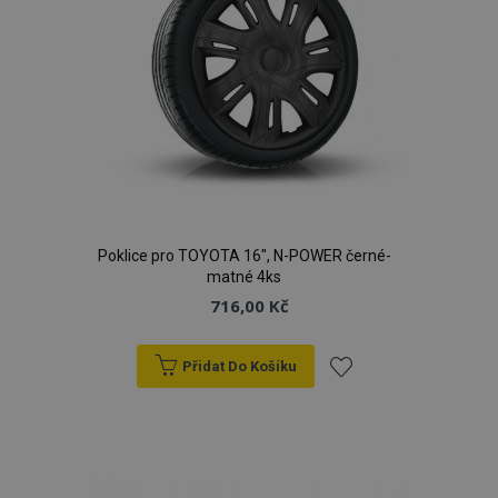
Poklice pro TOYOTA 16", N-POWER černé-
matné 4ks
716,00 Kč
Přidat Do Košíku
Přidat
k
oblíbeným