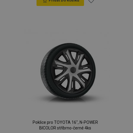
Přidat Do Košíku
Přidat
k
oblíbeným
Poklice pro TOYOTA 16", N-POWER
BICOLOR stříbrno-černé 4ks