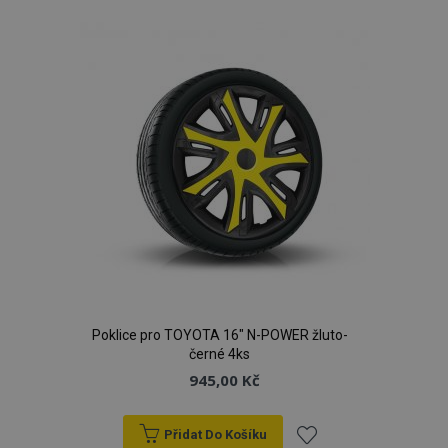
k
oblíbeným
Poklice pro TOYOTA 16" N-POWER žluto-
černé 4ks
945,00 Kč
Přidat Do Košíku