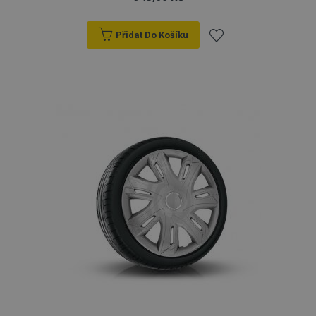
Přidat Do Košíku
Přidat
k
oblíbeným