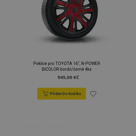
Poklice pro TOYOTA 16", N-POWER
BICOLOR bordó/černé 4ks
945,00 Kč
Přidat Do Košíku
Přidat
k
oblíbeným