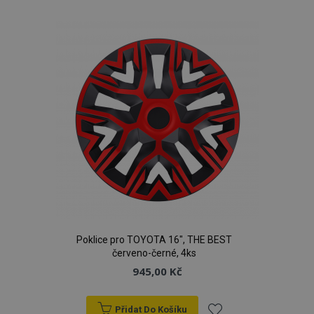
k
oblíbeným
product_data_storage
1 
Adobe Inc.
www.vtvauto.cz
recently_viewed_product
1 
Adobe Inc.
Poklice pro TOYOTA 16", THE BEST
www.vtvauto.cz
červeno-černé, 4ks
945,00 Kč
Přidat Do Košíku
CookieScriptConsent
4 tý
CookieScript