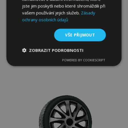
jste jim poskytli nebo které shromáždili při
vašem používání jejich služeb.
Zásady
ochrany osobních údajů
Poklice pro TOYOTA 16", QUAD BICOLOR
4ks
VŠE PŘIJMOUT
902,00 Kč
ZOBRAZIT PODROBNOSTI
Přidat Do Košíku
POWERED BY COOKIESCRIPT
Nezbytně
Výkonové
Soubory
Přidat
nutné
soubory
cílení
soubory
k
oblíbeným
Funkční soubory