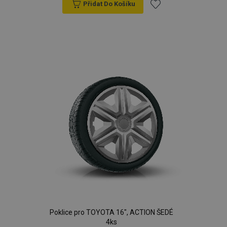
Přidat Do Košíku
Přidat
k
oblíbeným
Poklice pro TOYOTA 16", ACTION ŠEDÉ
4ks