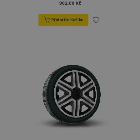
902,00 Kč
Přidat Do Košíku
Přidat
k
oblíbeným