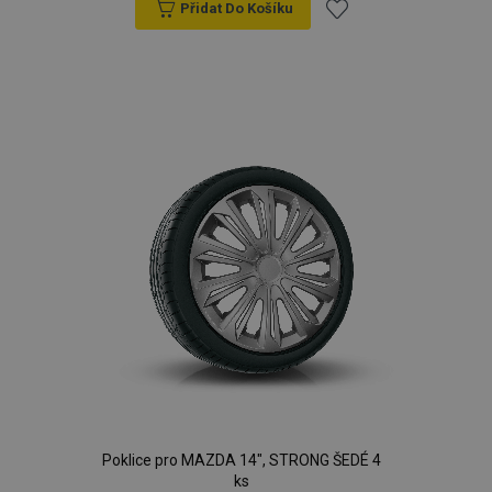
Přidat Do Košíku
Přidat
k
oblíbeným
Poklice pro MAZDA 14", STRONG ŠEDÉ 4
ks