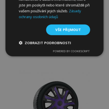
jste jim poskytli nebo které shromáždili při
vašem používání jejich služeb.
Zásady
ochrany osobních údajů
Poklice pro MAZDA 14", STRONG
DUOCOLOR 4 ks
VŠE PŘIJMOUT
773,00 Kč
ZOBRAZIT PODROBNOSTI
Přidat Do Košíku
POWERED BY COOKIESCRIPT
Nezbytně
Výkonové
Soubory
Přidat
nutné
soubory
cílení
soubory
k
oblíbeným
Funkční soubory