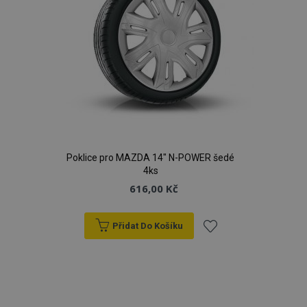
Poklice pro MAZDA 14" N-POWER šedé
4ks
616,00 Kč
Přidat Do Košíku
Přidat
k
oblíbeným