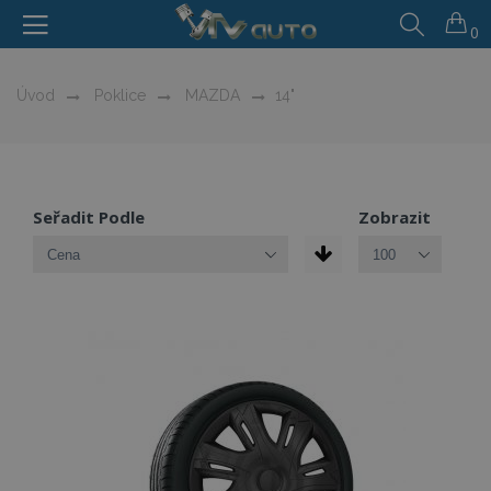
0
Úvod
Poklice
MAZDA
14"
Seřadit Podle
Zobrazit