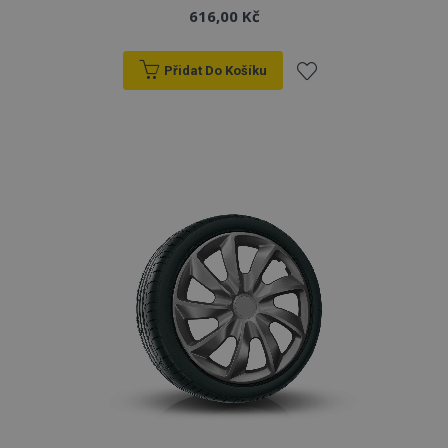
616,00 Kč
Přidat Do Košíku
Přidat
k
oblíbeným