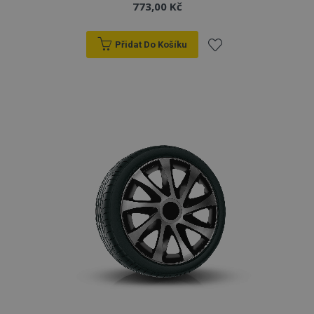
773,00 Kč
Přidat Do Košíku
Přidat
k
oblíbeným