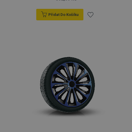
Přidat Do Košíku
Přidat
k
oblíbeným