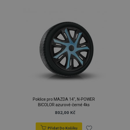
k
oblíbeným
product_data_storage
1 
Adobe Inc.
www.vtvauto.cz
recently_viewed_product
1 
Adobe Inc.
Poklice pro MAZDA 14", N-POWER
www.vtvauto.cz
BICOLOR azurové-černé 4ks
802,00 Kč
Přidat Do Košíku
CookieScriptConsent
4 tý
CookieScript