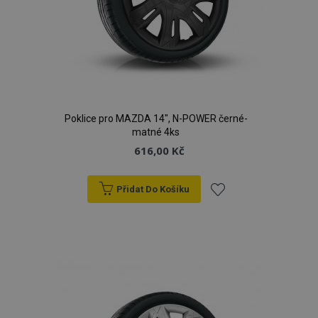
Poklice pro MAZDA 14", N-POWER černé-
matné 4ks
616,00 Kč
Přidat Do Košíku
Přidat
k
oblíbeným