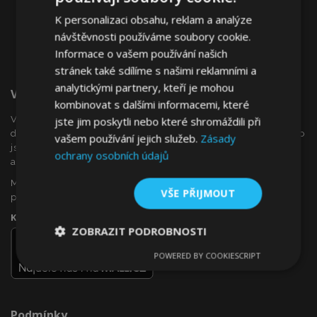
K personalizaci obsahu, reklam a analýze
návštěvnosti používáme soubory cookie.
Informace o vašem používání našich
stránek také sdílíme s našimi reklamními a
analytickými partnery, kteří je mohou
Vítejte Na VTVauto.cz
kombinovat s dalšími informacemi, které
VTVauto je maloobchodním prodejcem a velkoobchodním
jste jim poskytli nebo které shromáždili při
dodavatelem autopříslušenství a autodoplňků v Evropě, jako
vašem používání jejich služeb.
Zásady
jsou např .: ozdobné kryty kol (poklice), okenní deflektory,
ochrany osobních údajů
autopotahy, autorohože, chromové kryty a rámy, ...
Máte zájem o dropshipping, nebo se chcete stát naším
VŠE PŘIJMOUT
partnerem?
Kontaktujte nás ještě dnes!
ZOBRAZIT PODROBNOSTI
POWERED BY COOKIESCRIPT
Nezbytně
Výkonové
Soubory
nutné
soubory
cílení
soubory
Podmínky