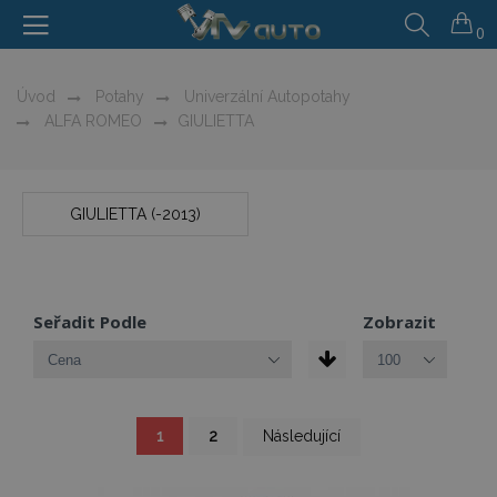
0
Úvod
Potahy
Univerzální Autopotahy
ALFA ROMEO
GIULIETTA
GIULIETTA (-2013)
Seřadit Podle
Zobrazit
Stránka
Právě
Stránka
Stránka
1
2
Následující
si
prohlížíte
stránku