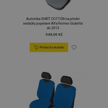
Autotrika SHIRT COTTON na přední
sedačky popelavé Alfa Romeo Giulietta
do 2013
549,00 Kč
Přidat Do Košíku
product_data_storage
1 
Adobe Inc.
www.vtvauto.cz
Přidat
k
oblíbeným
recently_viewed_product
1 
Adobe Inc.
www.vtvauto.cz
CookieScriptConsent
4 tý
CookieScript