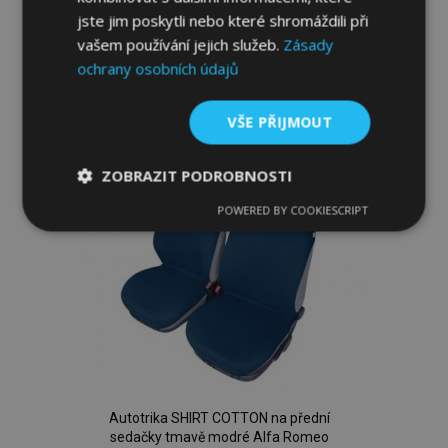
jste jim poskytli nebo které shromáždili při
vašem používání jejich služeb.
Zásady
Přidat Do Košíku
ochrany osobních údajů
Přidat
VŠE PŘIJMOUT
k
oblíbeným
ZOBRAZIT PODROBNOSTI
POWERED BY COOKIESCRIPT
Nezbytně
Výkonové
Soubory
nutné
soubory
cílení
soubory
Funkční soubory
Autotrika SHIRT COTTON na přední
sedačky tmavě modré Alfa Romeo