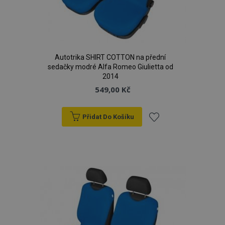
d
www.vtvauto.cz
Autotrika SHIRT COTTON na přední
sedačky modré Alfa Romeo Giulietta od
2014
549,00 Kč
udid
.vtvauto.cz
4 tý
Přidat Do Košíku
d
Přidat
k
oblíbeným
PHPSESSID
59 
PHP.net
42 s
.vtvauto.cz