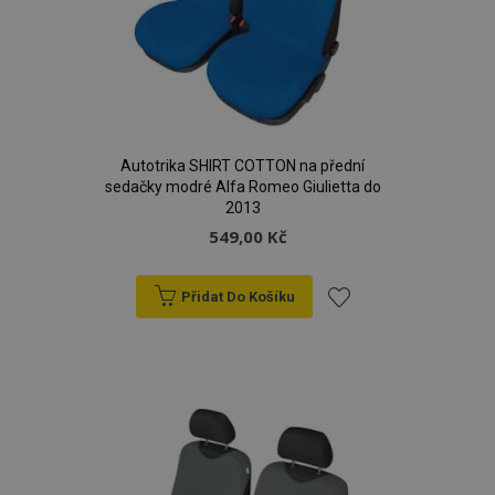
Autotrika SHIRT COTTON na přední
sedačky modré Alfa Romeo Giulietta do
2013
549,00 Kč
Přidat Do Košíku
Přidat
mage-cache-storage
1 
Adobe Inc.
k
www.vtvauto.cz
oblíbeným