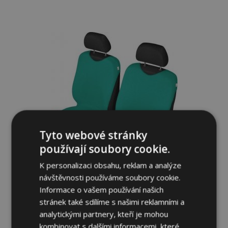
Přidat
k
oblíbeným
Tyto webové stránky
používají soubory cookie.
K personalizaci obsahu, reklam a analýze
návštěvnosti používáme soubory cookie.
Informace o vašem používání našich
Autotrika SHIRT COTTON na přední
stránek také sdílíme s našimi reklamními a
sedačky zelené Alfa Romeo Giulietta do
analytickými partnery, kteří je mohou
2013
kombinovat s dalšími informacemi, které
549,00 Kč