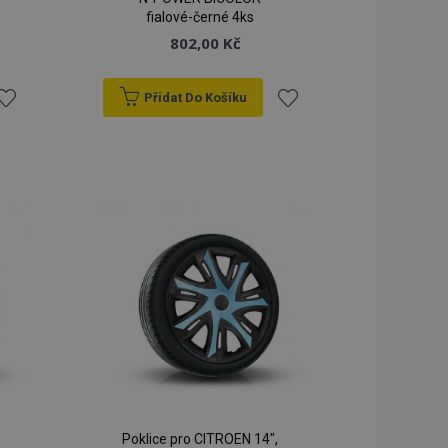
fialové-černé 4ks
lší oznámení, která
802,00 Kč
klad zpráva o
 a různé chybové
vymaže poté, co se
Přidat Do Košíku
dy prohlížených
řidat
Přidat
ci.
o porovnávaných
k
k
orovnávaných
blíbeným
oblíbeným
ci.
ry používá systém
ěny verze stránky
žňuje mít v
né stránky, např.
ním úložišti.
á strategie
 (překlad na straně
kie spouští
ezipaměti. Když je
ack-endovou
Poklice pro CITROEN 14",