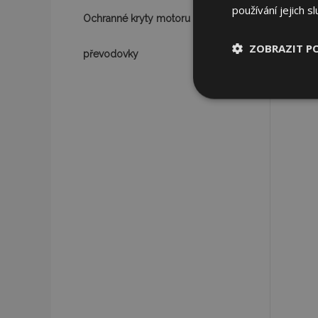
používání jejich s
Ochranné kryty motoru a
ZOBRAZIT P
převodovky
Nezbytně nu
soubory
Nez
Nezbytně nutné soubo
Webové stránky nelz
Název
section_data_ids