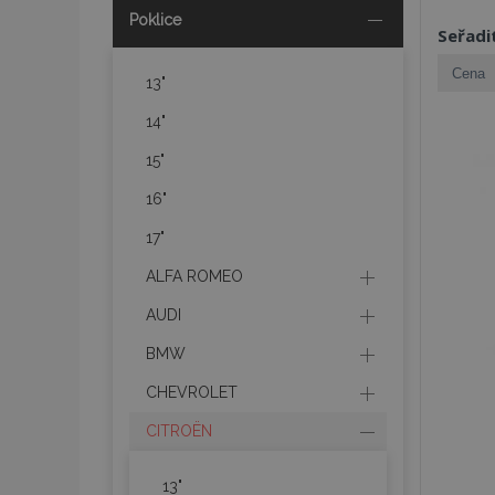
Poklice
Seřadi
13"
14"
15"
16"
17"
ALFA ROMEO
AUDI
BMW
CHEVROLET
CITROËN
13"