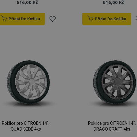
616,00 Kč
616,00 Kč
Přidat Do Košíku
Přidat Do Košíku
Přidat
P
k
oblíbeným
o
Poklice pro CITROEN 14",
Poklice pro CITROEN 14",
QUAD ŠEDÉ 4ks
DRACO GRAFFI 4ks