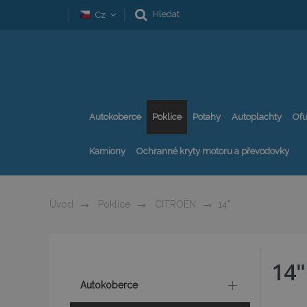
Hledat
Cz
Autokoberce
Poklice
Potahy
Autoplachty
Ofu
Kamiony
Ochranné kryty motoru a převodovky
Úvod
Poklice
CITROËN
14"
14"
Autokoberce