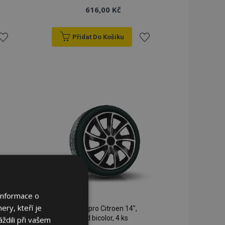
616,00 Kč
Přidat Do Košíku
řidat
Přidat
k
k
blíbeným
oblíbeným
Informace o
ery, kteří je
Poklice pro Citroen 14",
Quad bicolor, 4 ks
ždili při vašem