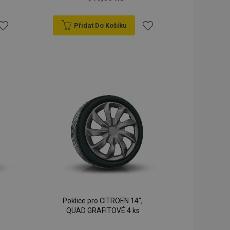
Přidat Do Košíku
řidat
Přidat
k
k
blíbeným
oblíbeným
Poklice pro CITROEN 14",
QUAD GRAFITOVÉ 4 ks