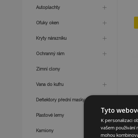
Autoplachty
Ofuky oken
Kryty nárazníku
Ochranný rám
Zimní clony
Vana do kufru
Deflektory přední masky
Tyto webové
Plastové lemy
K personalizaci o
vašem používání na
Kamiony
mohou kombinovat 