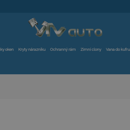
ky oken
Kryty nárazníku
Ochranný rám
Zimní clony
Vana do kufru