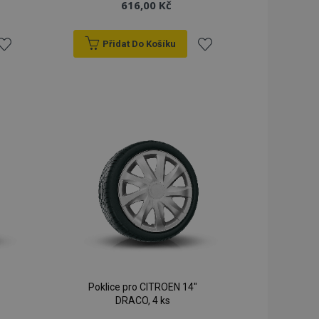
616,00 Kč
Přidat Do Košíku
řidat
Přidat
k
k
blíbeným
oblíbeným
Poklice pro CITROEN 14"
DRACO, 4 ks