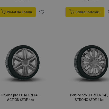
Přidat Do Košíku
Přidat Do Košíku
Přidat
P
k
oblíbeným
o
Poklice pro CITROEN 14",
Poklice pro CITROEN 14",
ACTION ŠEDÉ 4ks
STRONG ŠEDÉ 4 ks