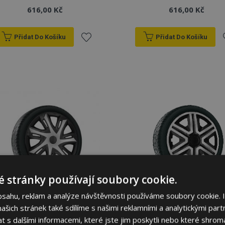
616,00 Kč
616,00 Kč
Přidat Do Košíku
Přidat Do Košíku
Přidat
P
k
oblíbeným
o
 stránky používají soubory cookie.
bsahu, reklam a analýze návštěvnosti používáme soubory cookie. 
šich stránek také sdílíme s našimi reklamními a analytickými partn
Poklice pro CITROEN 14",
Poklice pro CITROEN 14",
N-POWER BICOLOR
ACTION DOUBLECOLOR
s dalšími informacemi, které jste jim poskytli nebo které shromá