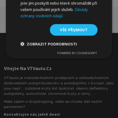
jste jim poskytli nebo které shromáždili při
vašem používání jejich služeb.
Zásady
ochrany osobních údajů
VŠE PŘIJMOUT
ZOBRAZIT PODROBNOSTI
POWERED BY COOKIESCRIPT
Nezbytně
Výkonové
Soubory
nutné
soubory
cílení
soubory
Vítejte Na VTVauto.cz
VTVauto je maloobchodním prodejcem a velkoobchodním
dodavatelem autopříslušenství a autodoplňků v Evropě, jako
Funkční soubory
jsou např .: ozdobné kryty kol (poklice), okenní deflektory,
autopotahy, autorohože, chromové kryty a rámy, ...
Máte zájem o dropshipping, nebo se chcete stát naším
partnerem?
Kontaktujte nás ještě dnes!