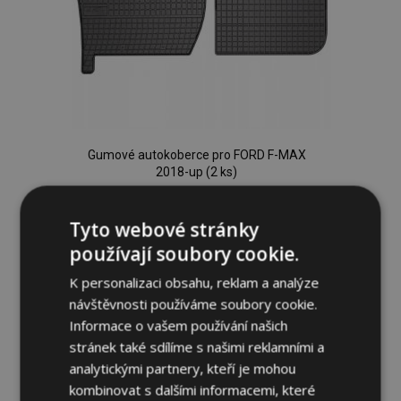
Gumové autokoberce pro FORD F-MAX
2018-up (2 ks)
834,00 Kč
Tyto webové stránky
Přidat Do Košíku
používají soubory cookie.
Přidat
K personalizaci obsahu, reklam a analýze
návštěvnosti používáme soubory cookie.
k
Informace o vašem používání našich
oblíbeným
stránek také sdílíme s našimi reklamními a
analytickými partnery, kteří je mohou
kombinovat s dalšími informacemi, které