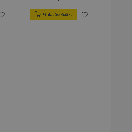
Přidat Do Košíku
řidat
Přidat
k
k
blíbeným
oblíbeným