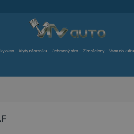
ky oken
Kryty nárazníku
Ochranný rám
Zimní clony
Vana do kufru
AF