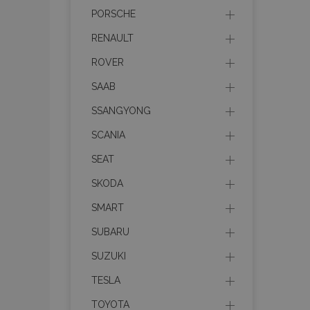
PORSCHE
mage-messages
RENAULT
ROVER
recently_viewed_p
SAAB
SSANGYONG
recently_compare
SCANIA
recently_compare
SEAT
X-Magento-Vary
SKODA
SMART
SUBARU
mage-translation-f
SUZUKI
TESLA
mage-cache-sessi
TOYOTA