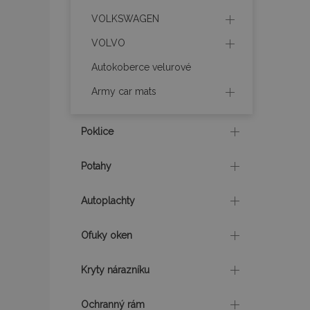
VOLKSWAGEN
product_data_sto
VOLVO
Autokoberce velurové
recently_viewed_p
Army car mats
CookieScriptConse
Poklice
udid
Potahy
Autoplachty
PHPSESSID
Ofuky oken
Kryty nárazníku
mage-cache-stor
Ochranný rám