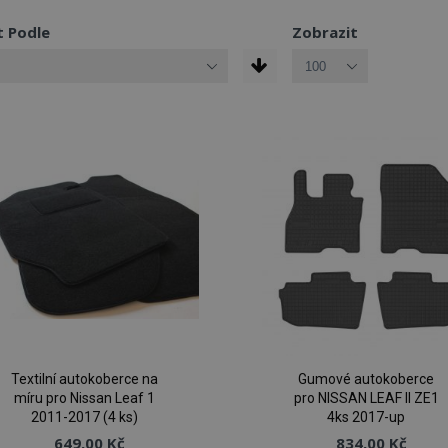
t Podle
Zobrazit
Textilní autokoberce na
Gumové autokoberce
míru pro Nissan Leaf 1
pro NISSAN LEAF II ZE1
2011-2017 (4 ks)
4ks 2017-up
649,00 Kč
834,00 Kč