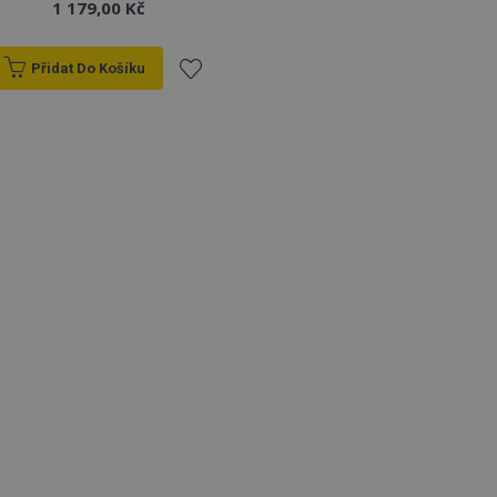
1 179,00 Kč
Přidat Do Košíku
Přidat
k
oblíbeným