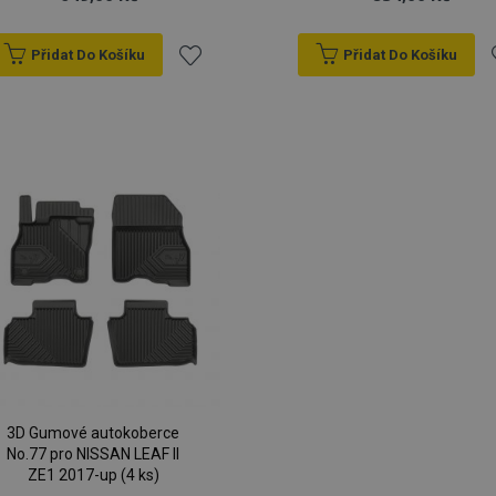
Přidat Do Košíku
Přidat Do Košíku
Přidat
P
k
oblíbeným
o
3D Gumové autokoberce
No.77 pro NISSAN LEAF II
ZE1 2017-up (4 ks)