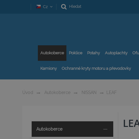
Hledat
Cz
Autokoberce
Poklice
Potahy
Autoplachty
Ofu
Kamiony
Ochranné kryty motoru a převodovky
Úvod
Autokoberce
NISSAN
LEAF
LE
Autokoberce