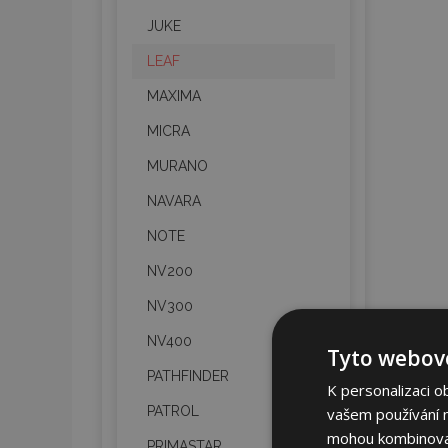
JUKE
LEAF
MAXIMA
MICRA
MURANO
NAVARA
NOTE
NV200
NV300
NV400
Tyto webové
PATHFINDER
K personalizaci o
PATROL
vašem používání na
mohou kombinovat 
PRIMASTAR