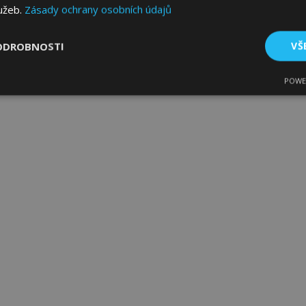
lužeb.
Zásady ochrany osobních údajů
ODROBNOSTI
VŠ
POWE
tné
Výkonové soubory
Soubory cílení
Fun
bytně nutné soubory
Výkonové soubory
Soubory cílení
Funkční sou
ry cookie umožňují základní funkce webových stránek, jako je přihlášení uživatele
e bez nezbytně nutných souborů cookie správně používat.
Poskytovatel
/
Vyprší
Popis
Doména
1 den
Ukládá informace specifické
Adobe Inc.
související s akcemi zahájen
www.vtvauto.cz
jako je zobrazení seznamu p