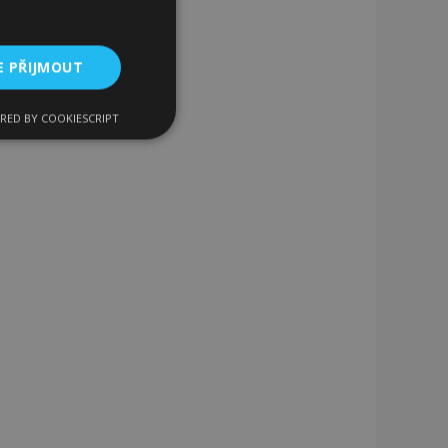
E PŘIJMOUT
RED BY COOKIESCRIPT
kční soubory
bory
 a správa účtu.
 pro zákazníka
ými nakupujícími,
řání, informace o