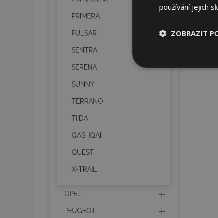
používání jejich s
PRIMERA
ZOBRAZIT P
PULSAR
SENTRA
Nezbytně nu
SERENA
soubory
SUNNY
TERRANO
TIIDA
QASHQAI
Nez
QUEST
Nezbytně nutné soubo
Webové stránky nelz
X-TRAIL
Název
OPEL
section_data_ids
PEUGEOT