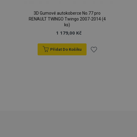
3D Gumové autokoberce No.77 pro
RENAULT TWINGO Twingo 2007-2014 (4
ks)
1 179,00 Kč
mage-messages
1 
Adobe Inc.
www.vtvauto.cz
Přidat Do Košíku
Přidat
zásadách ochrany soukromí společnosti Google
k
oblíbeným
recently_viewed_product_previous
1 
Adobe Inc.
www.vtvauto.cz