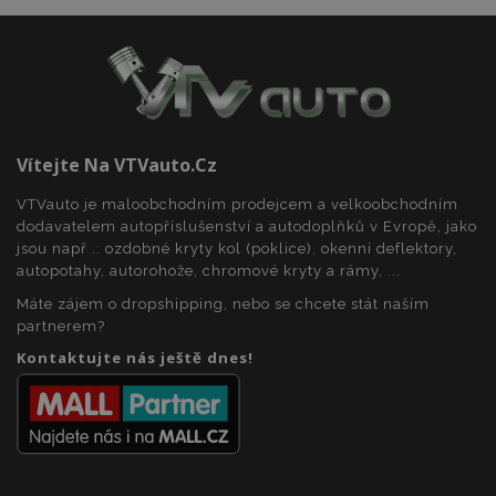
recently_compared_product
1 
Adobe Inc.
www.vtvauto.cz
recently_compared_product_previous
1 
Adobe Inc.
www.vtvauto.cz
Vítejte Na VTVauto.cz
VTVauto je maloobchodním prodejcem a velkoobchodním
dodavatelem autopříslušenství a autodoplňků v Evropě, jako
X-Magento-Vary
59 
Adobe Inc.
59 s
www.vtvauto.cz
jsou např .: ozdobné kryty kol (poklice), okenní deflektory,
autopotahy, autorohože, chromové kryty a rámy, ...
Máte zájem o dropshipping, nebo se chcete stát naším
partnerem?
Kontaktujte nás ještě dnes!
mage-translation-file-version
Zav
Adobe Inc.
proh
www.vtvauto.cz