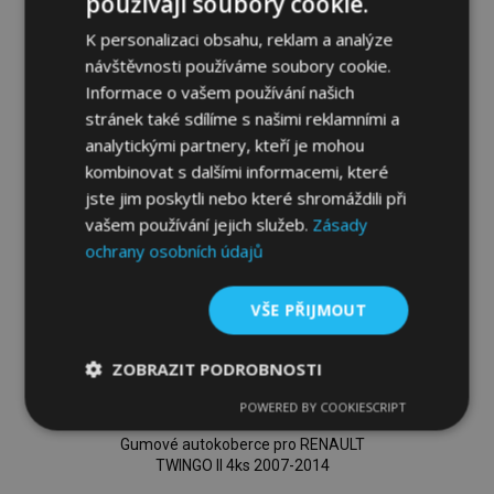
používají soubory cookie.
Přidat
K personalizaci obsahu, reklam a analýze
návštěvnosti používáme soubory cookie.
k
Informace o vašem používání našich
oblíbeným
stránek také sdílíme s našimi reklamními a
analytickými partnery, kteří je mohou
kombinovat s dalšími informacemi, které
jste jim poskytli nebo které shromáždili při
vašem používání jejich služeb.
Zásady
ochrany osobních údajů
VŠE PŘIJMOUT
ZOBRAZIT PODROBNOSTI
POWERED BY COOKIESCRIPT
Nezbytně
Výkonové
Soubory
nutné
soubory
cílení
Gumové autokoberce pro RENAULT
soubory
TWINGO II 4ks 2007-2014