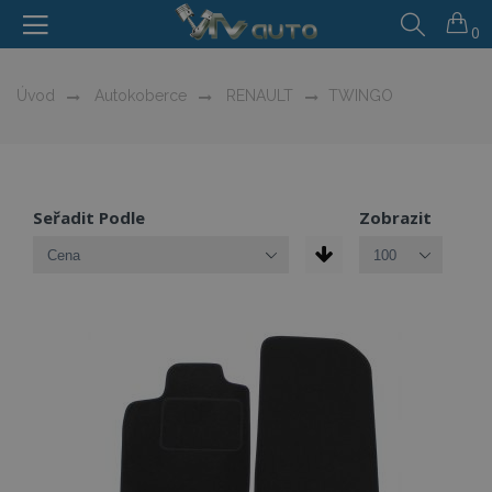
0
Úvod
Autokoberce
RENAULT
TWINGO
Seřadit Podle
Zobrazit