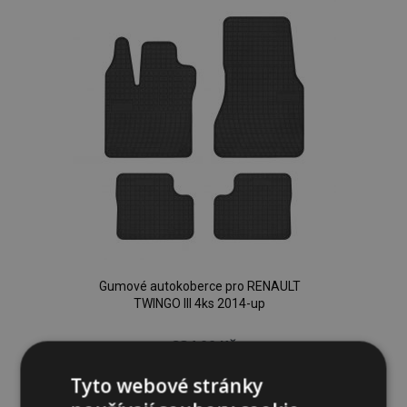
oblíbeným
Gumové autokoberce pro RENAULT
TWINGO III 4ks 2014-up
834,00 Kč
Tyto webové stránky
Přidat Do Košíku